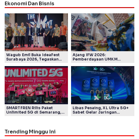
Ekonomi Dan Bisnis
Wagub Emil Buka IdeaFest
Ajang IFW 2026:
Surabaya 2026, Tegaskan
Pemberdayaan UMKM
Ekosistem Inovasi Jawa
Pertamina Patra Niaga Sasar
Timur
Kelompok Disabilitas dan
Keberlanjutan
SMARTFREN Rilis Paket
Libas Pesaing, XL Ultra 5G+
Unlimited 5G di Semarang,
Sabet Gelar Jaringan
Mulai Rp40 Ribu
Tercepat Versi Ookla
Trending Minggu Ini