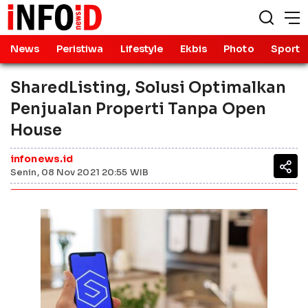
News
Peristiwa
Lifestyle
Ekbis
Photo
Sport
SharedListing, Solusi Optimalkan
Penjualan Properti Tanpa Open
House
infonews.id
Senin, 08 Nov 2021 20:55 WIB