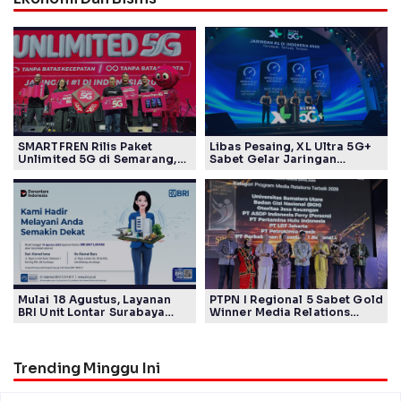
SMARTFREN Rilis Paket
Libas Pesaing, XL Ultra 5G+
Unlimited 5G di Semarang,
Sabet Gelar Jaringan
Mulai Rp40 Ribu
Tercepat Versi Ookla
Mulai 18 Agustus, Layanan
PTPN I Regional 5 Sabet Gold
BRI Unit Lontar Surabaya
Winner Media Relations
Beroperasi di Jalan Raya
Awards SPS 2026
Lontar 82
Trending Minggu Ini