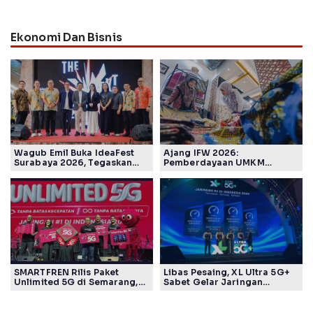
Ekonomi Dan Bisnis
Wagub Emil Buka IdeaFest
Ajang IFW 2026:
Surabaya 2026, Tegaskan
Pemberdayaan UMKM
Ekosistem Inovasi Jawa
Pertamina Patra Niaga Sasar
Timur
Kelompok Disabilitas dan
Keberlanjutan
SMARTFREN Rilis Paket
Libas Pesaing, XL Ultra 5G+
Unlimited 5G di Semarang,
Sabet Gelar Jaringan
Mulai Rp40 Ribu
Tercepat Versi Ookla