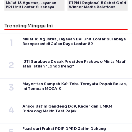
Mulai 18 Agustus, Layanan
PTPN I Regional 5 Sabet Gold
BRI Unit Lontar Surabaya
Winner Media Relations
Beroperasi di Jalan Raya
Awards SPS 2026
Lontar 82
Trending Minggu Ini
Mulai 18 Agustus, Layanan BRI Unit Lontar Surabaya
1
Beroperasi di Jalan Raya Lontar 82
IJTI Surabaya Desak Presiden Prabowo Minta Maaf
2
atas Istilah "Londo Ireng"
Mayoritas Sampah Kali Tebu Ternyata Popok Bekas,
3
Ini Temuan MOZAIK
Ansor Jatim Gandeng DJP, Kader dan UMKM
4
Didorong Makin Taat Pajak
Fuad dari Fraksi PDIP DPRD Jatim Dukung