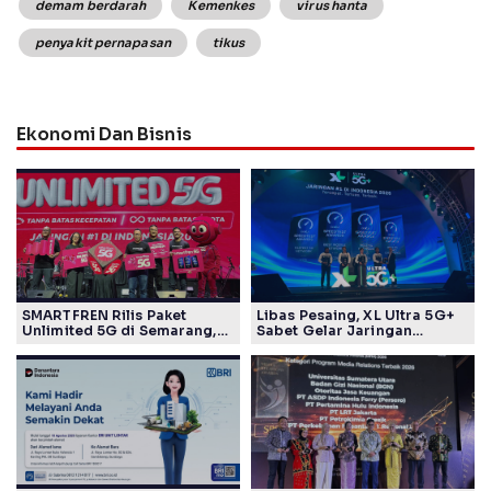
demam berdarah
Kemenkes
virus hanta
penyakit pernapasan
tikus
Ekonomi Dan Bisnis
SMARTFREN Rilis Paket
Libas Pesaing, XL Ultra 5G+
Unlimited 5G di Semarang,
Sabet Gelar Jaringan
Mulai Rp40 Ribu
Tercepat Versi Ookla