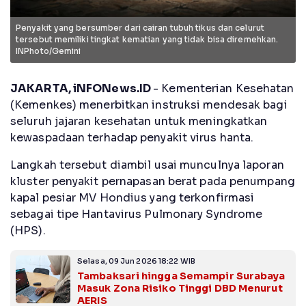
Penyakit yang bersumber dari cairan tubuh tikus dan celurut
tersebut memiliki tingkat kematian yang tidak bisa diremehkan.
INPhoto/Gemini
JAKARTA, iNFONews.ID
- Kementerian Kesehatan
(Kemenkes) menerbitkan instruksi mendesak bagi
seluruh jajaran kesehatan untuk meningkatkan
kewaspadaan terhadap penyakit virus hanta.
Langkah tersebut diambil usai munculnya laporan
kluster penyakit pernapasan berat pada penumpang
kapal pesiar MV Hondius yang terkonfirmasi
sebagai tipe Hantavirus Pulmonary Syndrome
(HPS).
Selasa, 09 Jun 2026 18:22 WIB
Tambaksari hingga Semampir Surabaya
Masuk Zona Risiko Tinggi DBD Menurut
AERIS