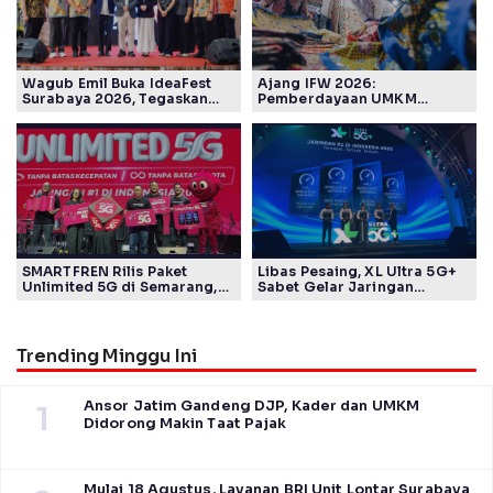
Wagub Emil Buka IdeaFest
Ajang IFW 2026:
Surabaya 2026, Tegaskan
Pemberdayaan UMKM
Ekosistem Inovasi Jawa
Pertamina Patra Niaga Sasar
Timur
Kelompok Disabilitas dan
Keberlanjutan
SMARTFREN Rilis Paket
Libas Pesaing, XL Ultra 5G+
Unlimited 5G di Semarang,
Sabet Gelar Jaringan
Mulai Rp40 Ribu
Tercepat Versi Ookla
Trending Minggu Ini
Ansor Jatim Gandeng DJP, Kader dan UMKM
1
Didorong Makin Taat Pajak
Mulai 18 Agustus, Layanan BRI Unit Lontar Surabaya