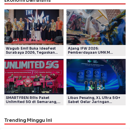
Ekonomi Dan Bisnis
Wagub Emil Buka IdeaFest
Ajang IFW 2026:
Surabaya 2026, Tegaskan
Pemberdayaan UMKM
Ekosistem Inovasi Jawa
Pertamina Patra Niaga Sasar
Timur
Kelompok Disabilitas dan
Keberlanjutan
SMARTFREN Rilis Paket
Libas Pesaing, XL Ultra 5G+
Unlimited 5G di Semarang,
Sabet Gelar Jaringan
Mulai Rp40 Ribu
Tercepat Versi Ookla
Trending Minggu Ini