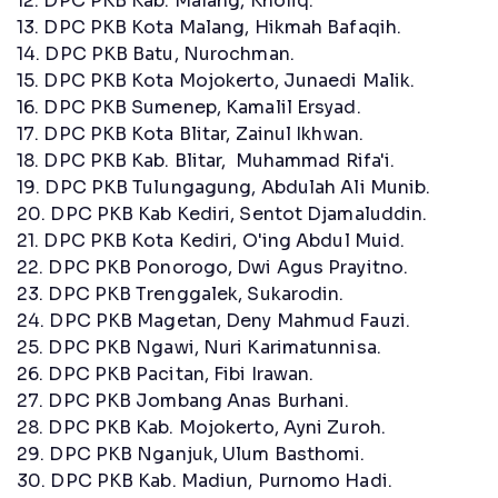
12. DPC PKB Kab. Malang, Kholiq.
13. DPC PKB Kota Malang, Hikmah Bafaqih.
14. DPC PKB Batu, Nurochman.
15. DPC PKB Kota Mojokerto, Junaedi Malik.
16. DPC PKB Sumenep, Kamalil Ersyad.
17. DPC PKB Kota Blitar, Zainul Ikhwan.
18. DPC PKB Kab. Blitar, Muhammad Rifa'i.
19. DPC PKB Tulungagung, Abdulah Ali Munib.
20. DPC PKB Kab Kediri, Sentot Djamaluddin.
21. DPC PKB Kota Kediri, O'ing Abdul Muid.
22. DPC PKB Ponorogo, Dwi Agus Prayitno.
23. DPC PKB Trenggalek, Sukarodin.
24. DPC PKB Magetan, Deny Mahmud Fauzi.
25. DPC PKB Ngawi, Nuri Karimatunnisa.
26. DPC PKB Pacitan, Fibi Irawan.
27. DPC PKB Jombang Anas Burhani.
28. DPC PKB Kab. Mojokerto, Ayni Zuroh.
29. DPC PKB Nganjuk, Ulum Basthomi.
30. DPC PKB Kab. Madiun, Purnomo Hadi.