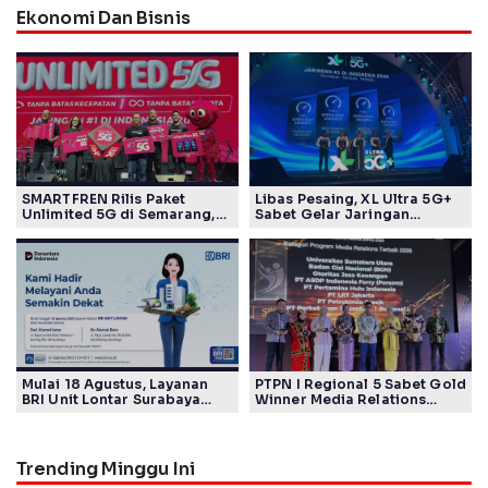
Ekonomi Dan Bisnis
SMARTFREN Rilis Paket
Libas Pesaing, XL Ultra 5G+
Unlimited 5G di Semarang,
Sabet Gelar Jaringan
Mulai Rp40 Ribu
Tercepat Versi Ookla
Mulai 18 Agustus, Layanan
PTPN I Regional 5 Sabet Gold
BRI Unit Lontar Surabaya
Winner Media Relations
Beroperasi di Jalan Raya
Awards SPS 2026
Lontar 82
Trending Minggu Ini