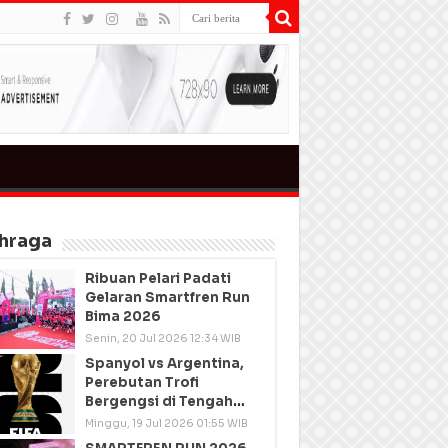
hraga
Ribuan Pelari Padati
Gelaran Smartfren Run
Bima 2026
Senin, 20 Jul 2026 12:34 WIB
Spanyol vs Argentina,
Perebutan Trofi
Bergengsi di Tengah
Semangat Persatuan
Minggu, 19 Jul 2026 01:55 WIB