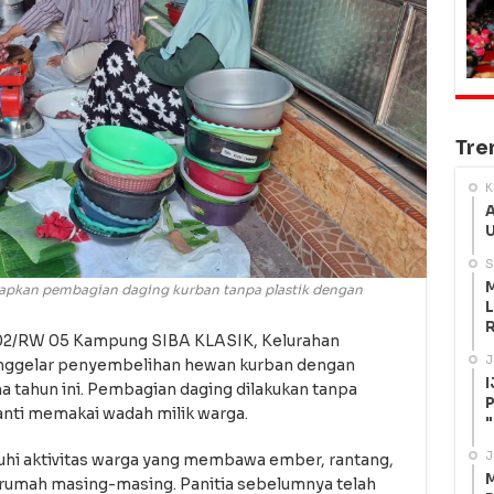
Tre
K
A
U
S
M
pkan pembagian daging kurban tanpa plastik dengan
L
R
02/RW 05 Kampung SIBA KLASIK, Kelurahan
J
nggelar penyembelihan hewan kurban dengan
I
 tahun ini. Pembagian daging dilakukan tanpa
P
ganti memakai wadah milik warga.
"
J
uhi aktivitas warga yang membawa ember, rantang,
M
rumah masing-masing. Panitia sebelumnya telah