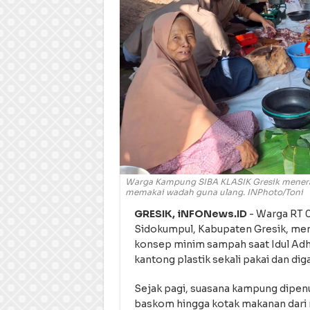
Warga Kampung SIBA KLASIK Gresik menera
memakai wadah guna ulang. INPhoto/Toni
GRESIK, iNFONews.ID
- Warga RT 
Sidokumpul, Kabupaten Gresik, me
konsep minim sampah saat Idul Adha
kantong plastik sekali pakai dan di
Sejak pagi, suasana kampung dipen
baskom hingga kotak makanan dari 