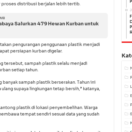
P
roses distribusi berjalan lebih tertib.
J
F
WIB
urabaya Salurkan 479 Hewan Kurban untuk
P
gatakan pengurangan penggunaan plastik menjadi
pat persiapan kurban digelar.
Kat
g tersebut, sampah plastik selalu menjadi
rban setiap tahun.
 banyak sampah plastik berserakan. Tahun ini
L
lang supaya lingkungan tetap bersih,” katanya,
kantong plastik di lokasi penyembelihan. Warga
embawa tempat sendiri sesuai data yang sudah