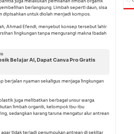
panitia juga melakukan pemilahan limbah organik
embelihan berlangsung. Limbah seperti daun, sisa
in dipisahkan untuk diolah menjadi kompos.
ah, Ahmad Efendi, menyebut konsep tersebut lahir
rsihan lingkungan tanpa mengurangi makna ibadah
IB
ik Belajar AI, Dapat Canva Pro Gratis
ap berjalan nyaman sekaligus menjaga lingkungan
lastik juga melibatkan berbagai unsur warga.
tan limbah organik, kelompok ibu-ibu
g, sedangkan karang taruna mengatur alur antrean
agar tidak terjadi penumpukan antrean di sekitar