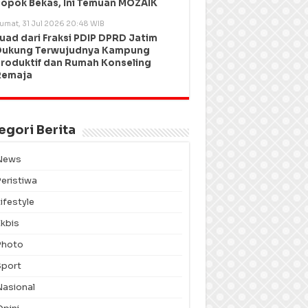
opok Bekas, Ini Temuan MOZAIK
umat, 31 Jul 2026 20:48 WIB
uad dari Fraksi PDIP DPRD Jatim
Dukung Terwujudnya Kampung
roduktif dan Rumah Konseling
Remaja
egori Berita
News
Peristiwa
ifestyle
Ekbis
Photo
Sport
Nasional