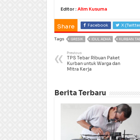
Editor :
Alim Kusuma
Facebook
X (Twitte
Share
Tags
GRESIK
IDUL ADHA
KURBAN TA
Previous
TPS Tebar Ribuan Paket
Kurban untuk Warga dan
Mitra Kerja
Berita Terbaru