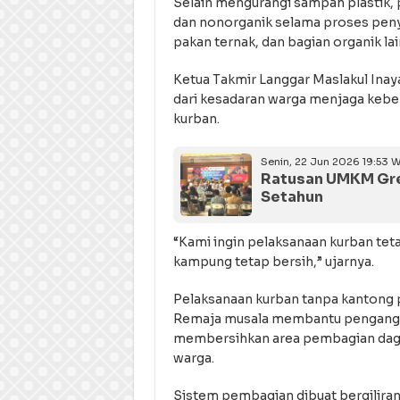
Selain mengurangi sampah plastik, 
dan nonorganik selama proses peny
pakan ternak, dan bagian organik la
Ketua Takmir Langgar Maslakul Inay
dari kesadaran warga menjaga kebe
kurban.
Senin, 22 Jun 2026 19:53 W
Ratusan UMKM Gres
Setahun
“Kami ingin pelaksanaan kurban tet
kampung tetap bersih,” ujarnya.
Pelaksanaan kurban tanpa kantong p
Remaja musala membantu pengangku
membersihkan area pembagian dagin
warga.
Sistem pembagian dibuat bergiliran 