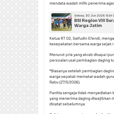
mendata wadah milik penerima agar p
Selasa, 30 Jun 2026 15:54 
BSI Region VIII S
Warga Jatim
Ketua RT 02, Saifudin Efendi, men
kesepakatan bersama warga sejak ra
Menurut pria yang akrab disapa Ipun
persoalan usai pembagian daging ku
“Biasanya setelah pembagian daging
warga sepakat memakai wadah guna u
Rabu (27/5/2026).
Panitia sengaja tidak menyediakan 
yang menerima daging diwajibkan m
dicatat sebelumnya.