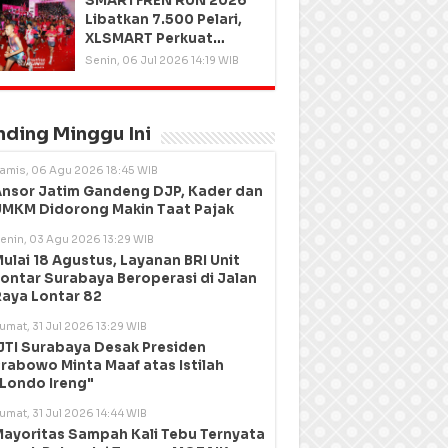
SMARTFREN RUN 2026
Libatkan 7.500 Pelari,
XLSMART Perkuat
Kedekatan dengan
Senin, 06 Jul 2026 14:19 WIB
Pelanggan
nding Minggu Ini
amis, 06 Agu 2026 18:45 WIB
nsor Jatim Gandeng DJP, Kader dan
MKM Didorong Makin Taat Pajak
enin, 03 Agu 2026 13:29 WIB
ulai 18 Agustus, Layanan BRI Unit
ontar Surabaya Beroperasi di Jalan
aya Lontar 82
umat, 31 Jul 2026 13:29 WIB
JTI Surabaya Desak Presiden
rabowo Minta Maaf atas Istilah
Londo Ireng"
umat, 31 Jul 2026 14:44 WIB
ayoritas Sampah Kali Tebu Ternyata