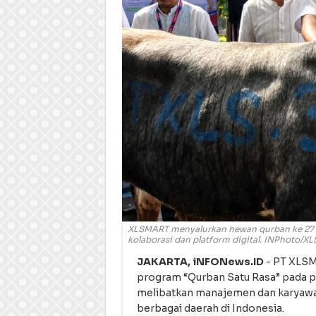
XLSMART menyalurkan hewan qurban ke 27 k
kolaborasi dan platform digital. INPhoto/
JAKARTA, iNFONews.ID
- PT XLS
program “Qurban Satu Rasa” pada pe
melibatkan manajemen dan karyawa
berbagai daerah di Indonesia.