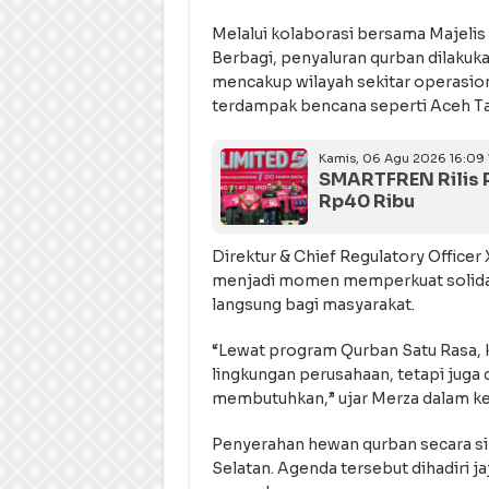
Melalui kolaborasi bersama Maje
Berbagi, penyaluran qurban dilakuka
mencakup wilayah sekitar operasion
terdampak bencana seperti Aceh T
Kamis, 06 Agu 2026 16:09
SMARTFREN Rilis P
Rp40 Ribu
Direktur & Chief Regulatory Office
menjadi momen memperkuat solidar
langsung bagi masyarakat.
“Lewat program Qurban Satu Rasa, 
lingkungan perusahaan, tetapi juga 
membutuhkan,” ujar Merza dalam ke
Penyerahan hewan qurban secara si
Selatan. Agenda tersebut dihadiri 