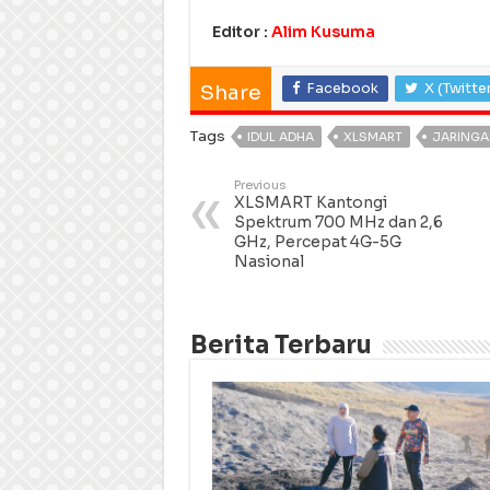
Editor :
Alim Kusuma
Facebook
X (Twitte
Share
Tags
IDUL ADHA
XLSMART
JARINGA
Previous
XLSMART Kantongi
Spektrum 700 MHz dan 2,6
GHz, Percepat 4G-5G
Nasional
Berita Terbaru