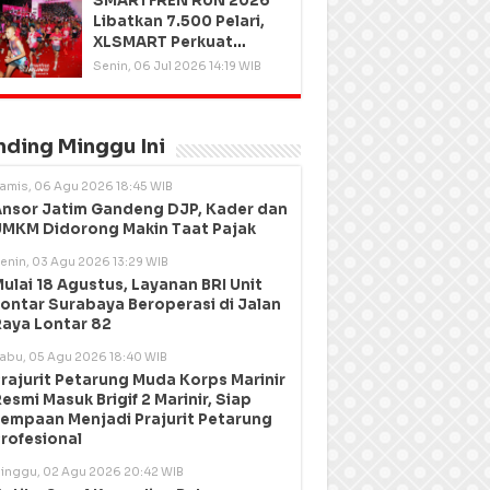
SMARTFREN RUN 2026
Libatkan 7.500 Pelari,
XLSMART Perkuat
Kedekatan dengan
Senin, 06 Jul 2026 14:19 WIB
Pelanggan
nding Minggu Ini
amis, 06 Agu 2026 18:45 WIB
nsor Jatim Gandeng DJP, Kader dan
MKM Didorong Makin Taat Pajak
enin, 03 Agu 2026 13:29 WIB
ulai 18 Agustus, Layanan BRI Unit
ontar Surabaya Beroperasi di Jalan
aya Lontar 82
abu, 05 Agu 2026 18:40 WIB
rajurit Petarung Muda Korps Marinir
esmi Masuk Brigif 2 Marinir, Siap
empaan Menjadi Prajurit Petarung
rofesional
inggu, 02 Agu 2026 20:42 WIB