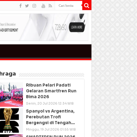
hraga
Ribuan Pelari Padati
Gelaran Smartfren Run
Bima 2026
Senin, 20 Jul 2026 12:34 WIB
Spanyol vs Argentina,
Perebutan Trofi
Bergengsi di Tengah
Semangat Persatuan
Minggu, 19 Jul 2026 01:55 WIB