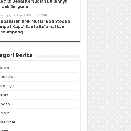
etika Sesal Kemudian Bukannya
idak Berguna
inggu, 02 Agu 2026 11:39 WIB
ebakaran KMP Mutiara Santosa 2,
mpat Kapal Bantu Selamatkan
Penumpang
egori Berita
News
Peristiwa
ifestyle
Ekbis
Photo
Sport
Nasional