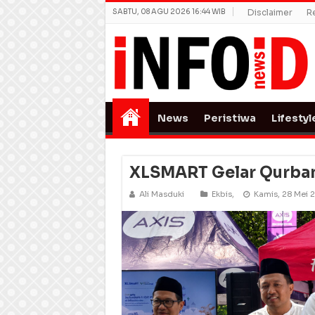
SABTU, 08 AGU 2026 16:44 WIB
Disclaimer
R
News
Peristiwa
Lifestyl
XLSMART Gelar Qurban 
Ali Masduki
Ekbis
,
Kamis, 28 Mei 