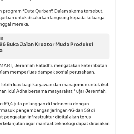
an program “Duta Qurban”. Dalam skema tersebut,
urban untuk disalurkan langsung kepada keluarga
inggal mereka.
IB
6 Buka Jalan Kreator Muda Produksi
a
SMART, Jeremiah Ratadhi, mengatakan keterlibatan
dalam memperluas dampak sosial perusahaan.
ebih luas bagi karyawan dan manajemen untuk ikut
an Idul Adha bersama masyarakat,” ujar Jeremiah.
i 69,4 juta pelanggan di Indonesia dengan
termasuk pengembangan jaringan 4G dan 5G di
penguatan infrastruktur digital akan terus
rkelanjutan agar manfaat teknologi dapat dirasakan