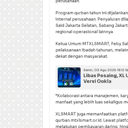
perusahaan.
Program qurban tahun ini dijalankan
internal perusahaan. Penyaluran dila
Said Jakarta Selatan, Sabang Jakar
regional operasional lainnya.
Ketua Umum MTXLSMART, Feby Sall
pelaksanaan ibadah tahunan, melai
dekat dengan masyarakat.
Senin, 03 Agu 2026 18:12 W
Libas Pesaing, XL 
Versi Ookla
“Kolaborasi antara manajemen, kar
manfaat yang lebih luas sekaligus 
XLSMART juga memanfaatkan platfor
qurban.mtxlsmart.or.id. Lewat plat
melakukan pembayaran daring, hing