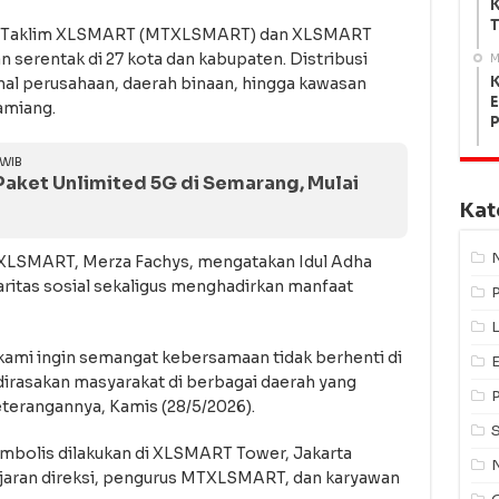
K
T
lis Taklim XLSMART (MTXLSMART) dan XLSMART
n serentak di 27 kota dan kabupaten. Distribusi
M
K
al perusahaan, daerah binaan, hingga kawasan
E
amiang.
 WIB
aket Unlimited 5G di Semarang, Mulai
Kat
r XLSMART, Merza Fachys, mengatakan Idul Adha
itas sosial sekaligus menghadirkan manfaat
L
kami ingin semangat kebersamaan tidak berhenti di
dirasakan masyarakat di berbagai daerah yang
terangannya, Kamis (28/5/2026).
mbolis dilakukan di XLSMART Tower, Jakarta
jajaran direksi, pengurus MTXLSMART, dan karyawan