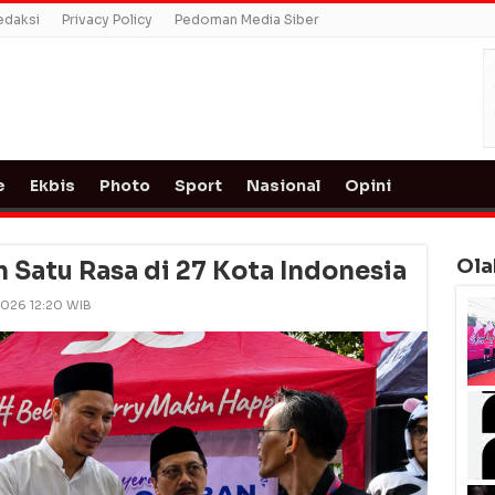
edaksi
Privacy Policy
Pedoman Media Siber
e
Ekbis
Photo
Sport
Nasional
Opini
Ola
Satu Rasa di 27 Kota Indonesia
2026 12:20 WIB