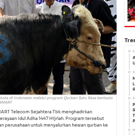
Tre
K
A
U
S
M
L
R
ota di Indonesia melalui program Qurban Satu Rasa berbasis
R
XLSMART
P
R
MART Telecom Sejahtera Tbk menghadirkan
T
rayaan Idul Adha 1447 Hijriah. Program tersebut
P
n perusahaan untuk menyalurkan hewan qurban ke
M