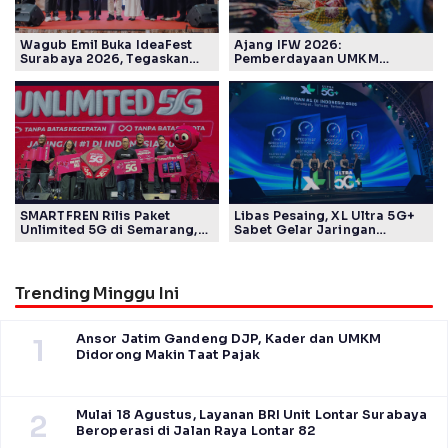
Wagub Emil Buka IdeaFest
Ajang IFW 2026:
Surabaya 2026, Tegaskan
Pemberdayaan UMKM
Ekosistem Inovasi Jawa
Pertamina Patra Niaga Sasar
Timur
Kelompok Disabilitas dan
Keberlanjutan
SMARTFREN Rilis Paket
Libas Pesaing, XL Ultra 5G+
Unlimited 5G di Semarang,
Sabet Gelar Jaringan
Mulai Rp40 Ribu
Tercepat Versi Ookla
Trending Minggu Ini
Ansor Jatim Gandeng DJP, Kader dan UMKM
1
Didorong Makin Taat Pajak
Mulai 18 Agustus, Layanan BRI Unit Lontar Surabaya
2
Beroperasi di Jalan Raya Lontar 82