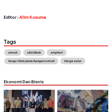
Editor :
Alim Kusuma
Tags
umrah
ulul albab
amphuri
harga tiket penerbangan umrah
Harga avtur
Ekonomi Dan Bisnis