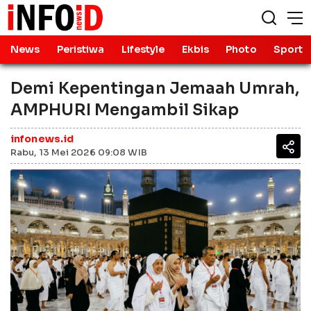
News
Peristiwa
Lifestyle
Ekbis
Photo
Sport
Demi Kepentingan Jemaah Umrah,
AMPHURI Mengambil Sikap
infonews.id
Rabu, 13 Mei 2026 09:08 WIB