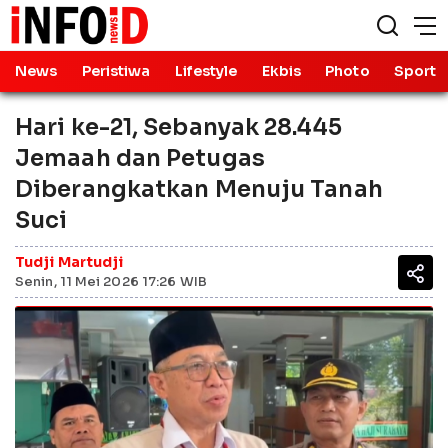
News
Peristiwa
Lifestyle
Ekbis
Photo
Sport
Hari ke-21, Sebanyak 28.445
Jemaah dan Petugas
Diberangkatkan Menuju Tanah
Suci
Tudji Martudji
Senin, 11 Mei 2026 17:26 WIB