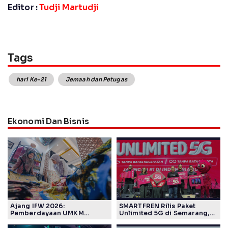
Editor :
Tudji Martudji
Tags
hari Ke-21
Jemaah dan Petugas
Ekonomi Dan Bisnis
Ajang IFW 2026:
SMARTFREN Rilis Paket
Pemberdayaan UMKM
Unlimited 5G di Semarang,
Pertamina Patra Niaga Sasar
Mulai Rp40 Ribu
Kelompok Disabilitas dan