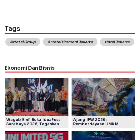
Tags
Artotel Group
Artotel Harmoni Jakarta
Hotel Jakarta
Ekonomi Dan Bisnis
Wagub Emil Buka IdeaFest
Ajang IFW 2026:
Surabaya 2026, Tegaskan
Pemberdayaan UMKM
Ekosistem Inovasi Jawa
Pertamina Patra Niaga Sasar
Timur
Kelompok Disabilitas dan
Keberlanjutan