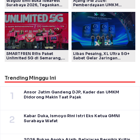
Wagub Emil Buka IdeaFest
Ajang IFW 2026:
Surabaya 2026, Tegaskan
Pemberdayaan UMKM
Ekosistem Inovasi Jawa
Pertamina Patra Niaga Sasar
Timur
Kelompok Disabilitas dan
Keberlanjutan
SMARTFREN Rilis Paket
Libas Pesaing, XL Ultra 5G+
Unlimited 5G di Semarang,
Sabet Gelar Jaringan
Mulai Rp40 Ribu
Tercepat Versi Ookla
Trending Minggu Ini
Ansor Jatim Gandeng DJP, Kader dan UMKM
1
Didorong Makin Taat Pajak
Kabar Duka, Ismoyo Rini Istri Eks Ketua GMNI
2
Surabaya Wafat
2026 Bukan Angka Ajaib, Pelajaran Berpikir Kritis