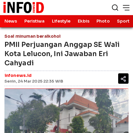
News
Peristiwa
Lifestyle
Ekbis
Photo
Sport
Soal minuman beralkohol
PMII Perjuangan Anggap SE Wali
Kota Lelucon, Ini Jawaban Eri
Cahyadi
infonews.id
Senin, 24 Mar 2025 22:35 WIB