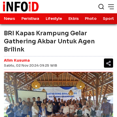
News
Peristiwa
Lifestyle
Ekbis
Photo
Sport
BRI Kapas Krampung Gelar
Gathering Akbar Untuk Agen
Brilink
Alim Kusuma
Sabtu, 02 Nov 2024 09:25 WIB