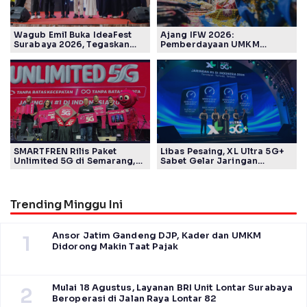
Wagub Emil Buka IdeaFest
Ajang IFW 2026:
Surabaya 2026, Tegaskan
Pemberdayaan UMKM
Ekosistem Inovasi Jawa
Pertamina Patra Niaga Sasar
Timur
Kelompok Disabilitas dan
Keberlanjutan
SMARTFREN Rilis Paket
Libas Pesaing, XL Ultra 5G+
Unlimited 5G di Semarang,
Sabet Gelar Jaringan
Mulai Rp40 Ribu
Tercepat Versi Ookla
Trending Minggu Ini
Ansor Jatim Gandeng DJP, Kader dan UMKM
1
Didorong Makin Taat Pajak
Mulai 18 Agustus, Layanan BRI Unit Lontar Surabaya
2
Beroperasi di Jalan Raya Lontar 82