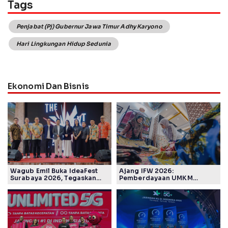
Tags
Penjabat (Pj) Gubernur Jawa Timur Adhy Karyono
Hari Lingkungan Hidup Sedunia
Ekonomi Dan Bisnis
Wagub Emil Buka IdeaFest
Ajang IFW 2026:
Surabaya 2026, Tegaskan
Pemberdayaan UMKM
Ekosistem Inovasi Jawa
Pertamina Patra Niaga Sasar
Timur
Kelompok Disabilitas dan
Keberlanjutan