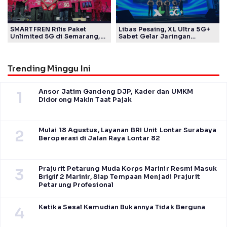
SMARTFREN Rilis Paket
Libas Pesaing, XL Ultra 5G+
Unlimited 5G di Semarang,
Sabet Gelar Jaringan
Mulai Rp40 Ribu
Tercepat Versi Ookla
Trending Minggu Ini
Ansor Jatim Gandeng DJP, Kader dan UMKM
1
Didorong Makin Taat Pajak
Mulai 18 Agustus, Layanan BRI Unit Lontar Surabaya
2
Beroperasi di Jalan Raya Lontar 82
Prajurit Petarung Muda Korps Marinir Resmi Masuk
3
Brigif 2 Marinir, Siap Tempaan Menjadi Prajurit
Petarung Profesional
Ketika Sesal Kemudian Bukannya Tidak Berguna
4