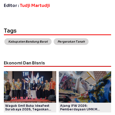
Editor :
Tudji Martudji
Tags
Kabupaten Bandung Barat
Pergerakan Tanah
Ekonomi Dan Bisnis
Wagub Emil Buka IdeaFest
Ajang IFW 2026:
Surabaya 2026, Tegaskan
Pemberdayaan UMKM
Ekosistem Inovasi Jawa
Pertamina Patra Niaga Sasar