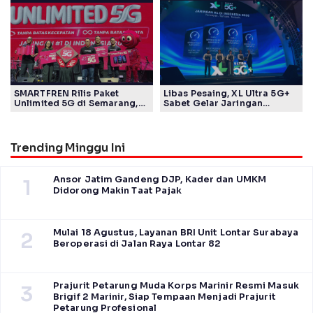
Timur
Kelompok Disabilitas dan
Keberlanjutan
SMARTFREN Rilis Paket
Libas Pesaing, XL Ultra 5G+
Unlimited 5G di Semarang,
Sabet Gelar Jaringan
Mulai Rp40 Ribu
Tercepat Versi Ookla
Trending Minggu Ini
Ansor Jatim Gandeng DJP, Kader dan UMKM
1
Didorong Makin Taat Pajak
Mulai 18 Agustus, Layanan BRI Unit Lontar Surabaya
2
Beroperasi di Jalan Raya Lontar 82
Prajurit Petarung Muda Korps Marinir Resmi Masuk
3
Brigif 2 Marinir, Siap Tempaan Menjadi Prajurit
Petarung Profesional