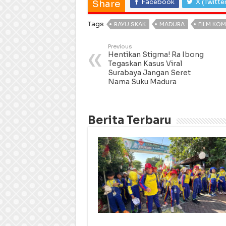
Facebook
X (Twitte
Share
Tags
BAYU SKAK
MADURA
FILM KOM
Previous
Hentikan Stigma! Ra Ibong
Tegaskan Kasus Viral
Surabaya Jangan Seret
Nama Suku Madura
Berita Terbaru