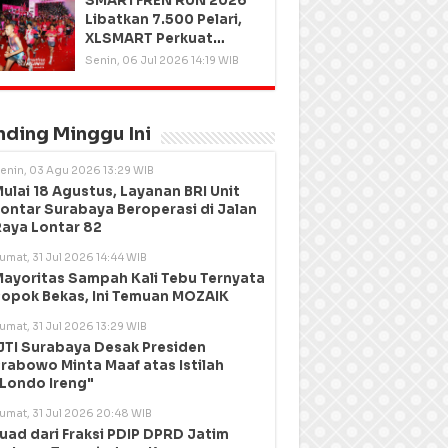
SMARTFREN RUN 2026
Libatkan 7.500 Pelari,
XLSMART Perkuat
Kedekatan dengan
Senin, 06 Jul 2026 14:19 WIB
Pelanggan
nding Minggu Ini
enin, 03 Agu 2026 13:29 WIB
ulai 18 Agustus, Layanan BRI Unit
ontar Surabaya Beroperasi di Jalan
aya Lontar 82
umat, 31 Jul 2026 14:44 WIB
ayoritas Sampah Kali Tebu Ternyata
opok Bekas, Ini Temuan MOZAIK
umat, 31 Jul 2026 13:29 WIB
JTI Surabaya Desak Presiden
rabowo Minta Maaf atas Istilah
Londo Ireng"
umat, 31 Jul 2026 20:48 WIB
uad dari Fraksi PDIP DPRD Jatim