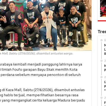
Tre
S
M
L
Mall, Sabtu (27/6/2026), disambut antusias warga.
R
J
urabaya kembali menjadi panggung lahirnya karya
M
si ilmiah Foufo garapan Bayu Skak memilih Kota
P
n perdana sebelum menyapa penonton di seluruh
J
I
P
di Kaza Mall, Sabtu (27/6/2026), disambut antusias
"
ing habis terjual, memperlihatkan besarnya rasa
J
m yang mengangkat cerita keluarga Madura berpadu
F