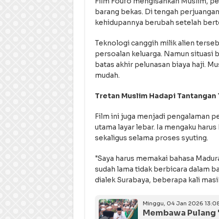
Film Foufo mengisahkan Muslim, p
barang bekas. Di tengah perjuangan
kehidupannya berubah setelah bert
Teknologi canggih milik alien ter
persoalan keluarga. Namun situasi 
batas akhir pelunasan biaya haji. M
mudah.
Tretan Muslim Hadapi Tantangan 
Film ini juga menjadi pengalaman 
utama layar lebar. Ia mengaku haru
sekaligus selama proses syuting.
"Saya harus memakai bahasa Madura,
sudah lama tidak berbicara dalam b
dialek Surabaya, beberapa kali masih
Minggu, 04 Jan 2026 13:0
Membawa Pulang 'Ru