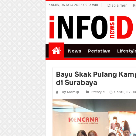
KAMIS, 06 AGU 2026 09:13 WIB
Disclaimer
R
News
Peristiwa
Lifestyl
Bayu Skak Pulang Kamp
di Surabaya
Tuji Martuji
Lifestyle
,
Sabtu, 27 J