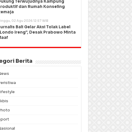
Dukung Terwujudnya Kampung
roduktif dan Rumah Konseling
Remaja
inggu, 02 Agu 2026 12:57 WIB
urnalis Bali Gelar Aksi Tolak Label
Londo Ireng”, Desak Prabowo Minta
Maaf
egori Berita
News
Peristiwa
ifestyle
Ekbis
Photo
Sport
Nasional