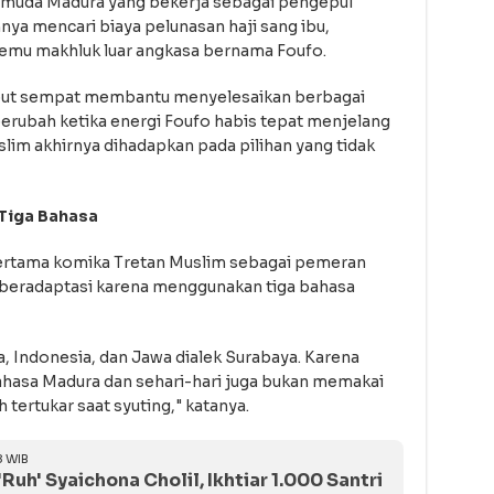
emuda Madura yang bekerja sebagai pengepul
nya mencari biaya pelunasan haji sang ibu,
emu makhluk luar angkasa bernama Foufo.
sebut sempat membantu menyelesaikan berbagai
berubah ketika energi Foufo habis tepat menjelang
uslim akhirnya dihadapkan pada pilihan yang tidak
Tiga Bahasa
pertama komika Tretan Muslim sebagai pemeran
s beradaptasi karena menggunakan tiga bahasa
 Indonesia, dan Jawa dialek Surabaya. Karena
ahasa Madura dan sehari-hari juga bukan memakai
 tertukar saat syuting," katanya.
8 WIB
h' Syaichona Cholil, Ikhtiar 1.000 Santri