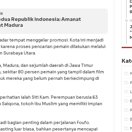
P
IB
edua Republik Indonesia: Amanat
M
at Madura
J
“
adar tempat menggelar promosi. Kota ini menjadi
o karena proses pencarian pemain dilakukan melalui
n Surabaya Utara.
Kat
a, Madura, dan sejumlah daerah di Jawa Timur
a, sekitar 80 persen pemain yang tampil dalam film
asuk mereka yang belum pernah berkecimpung di
L
perhatian ialah Siti Kam. Perempuan berusia 63
 Saiqona, tokoh ibu Muslim yang memiliki impian
di bagian penting dalam perjalanan Foufo.
asting luar biasa, bahkan pesertanya mencapai