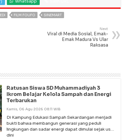
r)
Whatsapp
Salin URL
EDI
FILM FOUFO
SINEMART
Next
Viral di Media Sosial, Emak-
Emak Madura Vs Ular
Raksasa
Ratusan Siswa SD Muhammadiyah 3
Ikrom Belajar Kelola Sampah dan Energi
Terbarukan
Kamis, 06 Agu 2026 08:11 WIB
Di Kampung Edukasi Sampah Sekardangan menjadi
bukti bahwa membangun generasi yang peduli
lingkungan dan sadar energi dapat dimulai sejak usia
dini