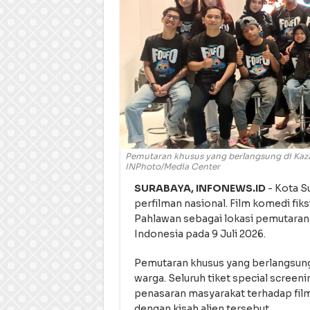
Pemutaran khusus yang berlangsung di Kaza 
INPhoto/Media Center
SURABAYA, INFONEWS.ID
- Kota S
perfilman nasional. Film komedi fik
Pahlawan sebagai lokasi pemutara
Indonesia pada 9 Juli 2026.
Pemutaran khusus yang berlangsung 
warga. Seluruh tiket special screen
penasaran masyarakat terhadap fil
dengan kisah alien tersebut.