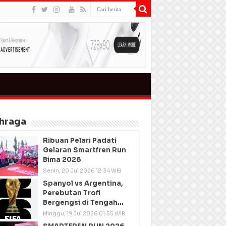
hraga
Ribuan Pelari Padati
Gelaran Smartfren Run
Bima 2026
Senin, 20 Jul 2026 12:34 WIB
Spanyol vs Argentina,
Perebutan Trofi
Bergengsi di Tengah
Semangat Persatuan
Minggu, 19 Jul 2026 01:55 WIB