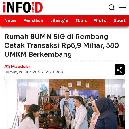
News
Peristiwa
Lifestyle
Ekbis
Photo
Sport
Rumah BUMN SIG di Rembang
Cetak Transaksi Rp6,9 Miliar, 580
UMKM Berkembang
Ali Masduki
Jumat, 26 Jun 2026 12:30 WIB