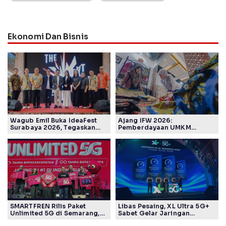
Ekonomi Dan Bisnis
Wagub Emil Buka IdeaFest
Ajang IFW 2026:
Surabaya 2026, Tegaskan
Pemberdayaan UMKM
Ekosistem Inovasi Jawa
Pertamina Patra Niaga Sasar
Timur
Kelompok Disabilitas dan
Keberlanjutan
SMARTFREN Rilis Paket
Libas Pesaing, XL Ultra 5G+
Unlimited 5G di Semarang,
Sabet Gelar Jaringan
Mulai Rp40 Ribu
Tercepat Versi Ookla