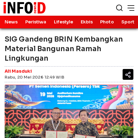
News
Peristiwa
Lifestyle
Ekbis
Photo
Sport
SIG Gandeng BRIN Kembangkan
Material Bangunan Ramah
Lingkungan
Ali Masduki
Rabu, 20 Mei 2026 12:49 WIB