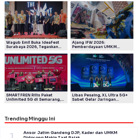
Wagub Emil Buka IdeaFest
Ajang IFW 2026:
Surabaya 2026, Tegaskan
Pemberdayaan UMKM
Ekosistem Inovasi Jawa
Pertamina Patra Niaga Sasar
Timur
Kelompok Disabilitas dan
Keberlanjutan
SMARTFREN Rilis Paket
Libas Pesaing, XL Ultra 5G+
Unlimited 5G di Semarang,
Sabet Gelar Jaringan
Mulai Rp40 Ribu
Tercepat Versi Ookla
Trending Minggu Ini
Ansor Jatim Gandeng DJP, Kader dan UMKM
1
Didorong Makin Taat Pajak