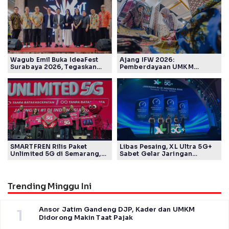
Wagub Emil Buka IdeaFest
Ajang IFW 2026:
Surabaya 2026, Tegaskan
Pemberdayaan UMKM
Ekosistem Inovasi Jawa
Pertamina Patra Niaga Sasar
Timur
Kelompok Disabilitas dan
Keberlanjutan
SMARTFREN Rilis Paket
Libas Pesaing, XL Ultra 5G+
Unlimited 5G di Semarang,
Sabet Gelar Jaringan
Mulai Rp40 Ribu
Tercepat Versi Ookla
Trending Minggu Ini
Ansor Jatim Gandeng DJP, Kader dan UMKM
1
Didorong Makin Taat Pajak