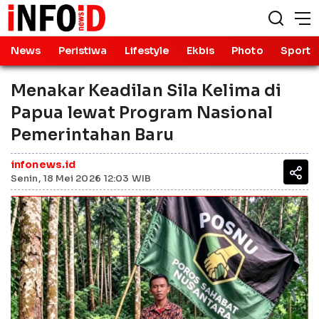
News
Peristiwa
Lifestyle
Ekbis
Photo
Sport
Menakar Keadilan Sila Kelima di
Papua lewat Program Nasional
Pemerintahan Baru
infonews.id
Senin, 18 Mei 2026 12:03 WIB