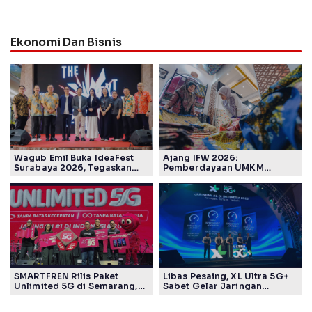
Ekonomi Dan Bisnis
Wagub Emil Buka IdeaFest
Ajang IFW 2026:
Surabaya 2026, Tegaskan
Pemberdayaan UMKM
Ekosistem Inovasi Jawa
Pertamina Patra Niaga Sasar
Timur
Kelompok Disabilitas dan
Keberlanjutan
SMARTFREN Rilis Paket
Libas Pesaing, XL Ultra 5G+
Unlimited 5G di Semarang,
Sabet Gelar Jaringan
Mulai Rp40 Ribu
Tercepat Versi Ookla