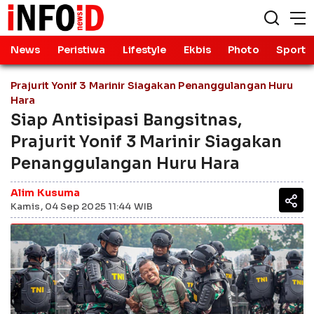
News
Peristiwa
Lifestyle
Ekbis
Photo
Sport
Prajurit Yonif 3 Marinir Siagakan Penanggulangan Huru
Hara
Siap Antisipasi Bangsitnas,
Prajurit Yonif 3 Marinir Siagakan
Penanggulangan Huru Hara
Alim Kusuma
Kamis, 04 Sep 2025 11:44 WIB