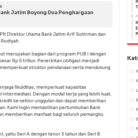
K
T
IB
Bank Jatim Boyong Dua Penghargaan
M
K
E
 Plt Direktur Utama Bank Jatim Arif Suhirman dan
 Rodiyah.
but merupakan bagian dari program PUB I dengan
Kat
sar Rp 5 triliun. Penerbitan obligasi menjadi
m memperkuat struktur pendanaan serta mendukung
menjaga likuiditas, memperkuat kapasitas
L
intermediasi. Dengan modal kerja yang lebih kuat,
kredit ke sektor unggulan dan dapat memberikan
haan. Kami ingin memastikan pertumbuhan Bank
 dan memberikan manfaat bagi seluruh pemangku
ri, yaitu Seri A dengan tenor 3 tahun dan Seri B