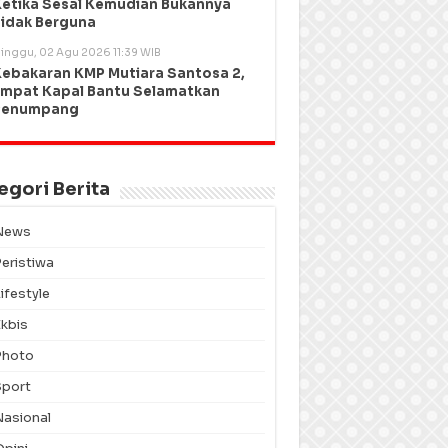
etika Sesal Kemudian Bukannya
idak Berguna
inggu, 02 Agu 2026 11:39 WIB
ebakaran KMP Mutiara Santosa 2,
mpat Kapal Bantu Selamatkan
Penumpang
egori Berita
News
Peristiwa
ifestyle
Ekbis
Photo
Sport
Nasional