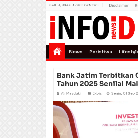
SABTU, 08 AGU 2026 23:59 WIB
Disclaimer
R
News
Peristiwa
Lifestyl
Bank Jatim Terbitkan O
Tahun 2025 Senilai Mak
Ali Masduki
Ekbis
,
Senin, 01 Sep 