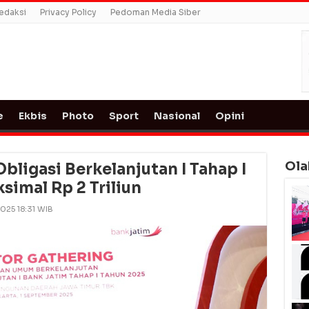
edaksi
Privacy Policy
Pedoman Media Siber
e
Ekbis
Photo
Sport
Nasional
Opini
Ola
bligasi Berkelanjutan I Tahap I
simal Rp 2 Triliun
2025 18:31 WIB