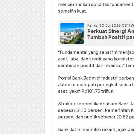
mencerminkan soliditas fundamenta
semakin kuat.
Kamis, 30 Jul 2026 08:11 W
Perkuat Sinergi An
Tumbuh Positif pa
“Fundamental yang sehat ini menja
aset, laba, dan kredit yang konsiste
sambutan positif dari investor,” tam
Posisi Bank Jatim di industri perba
Jatim menempati peringkat kedua te
aset, yakni Rp101,75 triliun.
Struktur kepemilikan saham Bank Ja
sebesar 51,13 persen, Pemerintah 
persen, dan publik sebesar 20,52 p
Bank Jatim memiliki rekam jejak pa