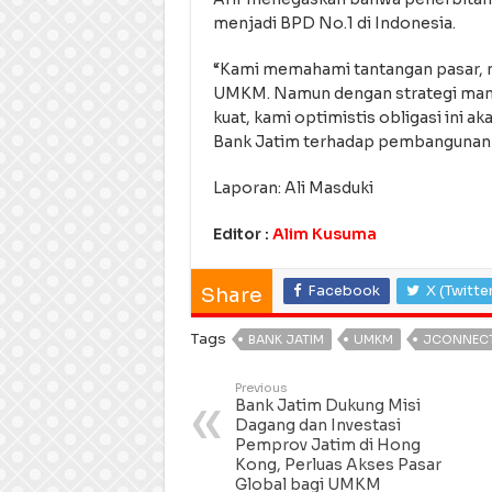
menjadi BPD No.1 di Indonesia.
“Kami memahami tantangan pasar, mul
UMKM. Namun dengan strategi manaj
kuat, kami optimistis obligasi ini 
Bank Jatim terhadap pembangunan e
Laporan: Ali Masduki
Editor :
Alim Kusuma
Facebook
X (Twitte
Share
Tags
BANK JATIM
UMKM
JCONNECT
Previous
Bank Jatim Dukung Misi
Dagang dan Investasi
Pemprov Jatim di Hong
Kong, Perluas Akses Pasar
Global bagi UMKM