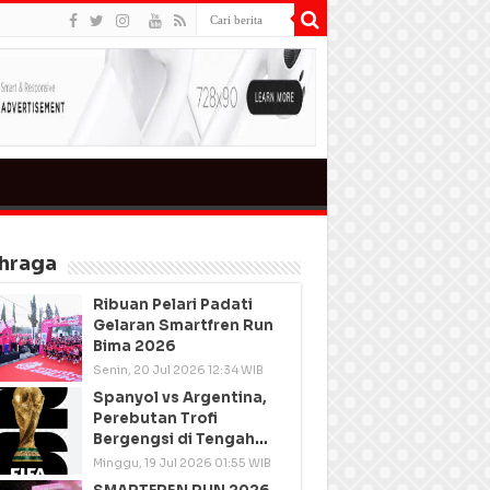
hraga
Ribuan Pelari Padati
Gelaran Smartfren Run
Bima 2026
Senin, 20 Jul 2026 12:34 WIB
Spanyol vs Argentina,
Perebutan Trofi
Bergengsi di Tengah
Semangat Persatuan
Minggu, 19 Jul 2026 01:55 WIB