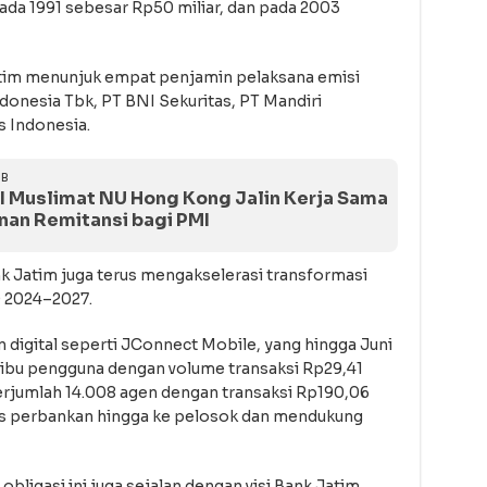
pada 1991 sebesar Rp50 miliar, dan pada 2003
Jatim menunjuk empat penjamin pelaksana emisi
ndonesia Tbk, PT BNI Sekuritas, PT Mandiri
s Indonesia.
IB
I Muslimat NU Hong Kong Jalin Kerja Sama
an Remitansi bagi PMI
 Jatim juga terus mengakselerasi transformasi
 2024–2027.
igital seperti JConnect Mobile, yang hingga Juni
 ribu pengguna dengan volume transaksi Rp29,41
 berjumlah 14.008 agen dengan transaksi Rp190,06
ses perbankan hingga ke pelosok dan mendukung
ligasi ini juga sejalan dengan visi Bank Jatim