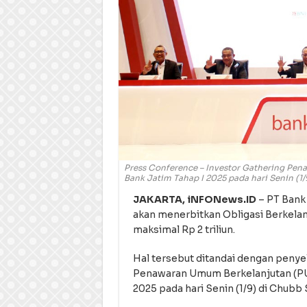
Press Conference – Investor Gathering Pen
Bank Jatim Tahap I 2025 pada hari Senin (1
JAKARTA, iNFONews.ID
– PT Bank
akan menerbitkan Obligasi Berkelanj
maksimal Rp 2 triliun.
Hal tersebut ditandai dengan peny
Penawaran Umum Berkelanjutan (PUB
2025 pada hari Senin (1/9) di Chubb