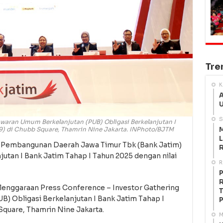
Tre
K
A
U
S
awaran Umum Berkelanjutan (PUB) Obligasi Berkelanjutan I
M
/9) di Chubb Square, Thamrin Nine Jakarta. INPhoto/BJTM
L
 Pembangunan Daerah Jawa Timur Tbk (Bank Jatim)
R
utan I Bank Jatim Tahap I Tahun 2025 dengan nilai
R
P
R
elenggaraan Press Conference – Investor Gathering
T
) Obligasi Berkelanjutan I Bank Jatim Tahap I
P
 Square, Thamrin Nine Jakarta.
M