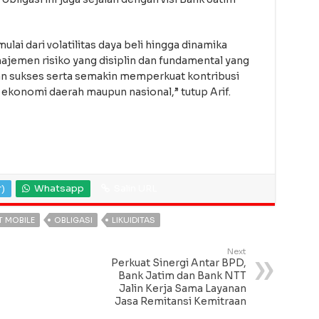
ai dari volatilitas daya beli hingga dinamika
emen risiko yang disiplin dan fundamental yang
akan sukses serta semakin memperkuat kontribusi
konomi daerah maupun nasional,” tutup Arif.
r)
Whatsapp
Salin URL
 MOBILE
OBLIGASI
LIKUIDITAS
Next
Perkuat Sinergi Antar BPD,
Bank Jatim dan Bank NTT
Jalin Kerja Sama Layanan
Jasa Remitansi Kemitraan