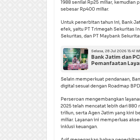
1988 senilai Rp25 miliar, kemudian 
sebesar Rp400 miliar.
Untuk penerbitan tahun ini, Bank 
efek, yaitu PT Trimegah Sekuritas I
Sekuritas, dan PT Maybank Sekurita
Selasa, 28 Jul 2026 15:41 W
Bank Jatim dan PC
Pemanfaatan Layan
Selain memperkuat pendanaan, Bank
digital sesuai dengan Roadmap BPD
Perseroan mengembangkan layanan d
2025 telah mencatat lebih dari 880
triliun, serta Agen Jatim yang kini
miliar. Layanan ini memperluas ak
inklusi keuangan.
Arif menegaskan bahwa penerbitan ob