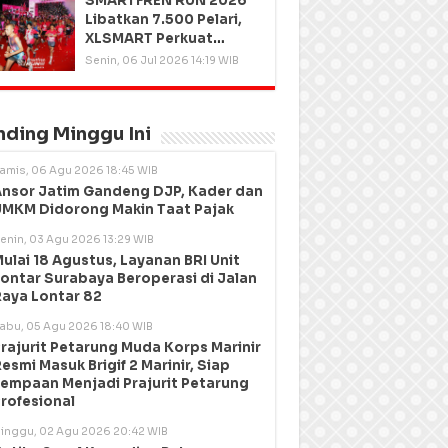
SMARTFREN RUN 2026
Libatkan 7.500 Pelari,
XLSMART Perkuat
Kedekatan dengan
Senin, 06 Jul 2026 14:19 WIB
Pelanggan
nding Minggu Ini
amis, 06 Agu 2026 18:45 WIB
nsor Jatim Gandeng DJP, Kader dan
MKM Didorong Makin Taat Pajak
enin, 03 Agu 2026 13:29 WIB
ulai 18 Agustus, Layanan BRI Unit
ontar Surabaya Beroperasi di Jalan
aya Lontar 82
abu, 05 Agu 2026 18:40 WIB
rajurit Petarung Muda Korps Marinir
esmi Masuk Brigif 2 Marinir, Siap
empaan Menjadi Prajurit Petarung
rofesional
inggu, 02 Agu 2026 20:42 WIB