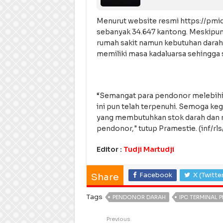
Menurut website resmi https://pmidki
sebanyak 34.647 kantong. Meskipu
rumah sakit namun kebutuhan darah b
memiliki masa kadaluarsa sehingga s
“Semangat para pendonor melebihi 
ini pun telah terpenuhi. Semoga ke
yang membutuhkan stok darah dan 
pendonor," tutup Pramestie. (inf/rls
Editor :
Tudji Martudji
Facebook
X (Twitte
Share
Tags
PENDONOR DARAH
IPC TERMINAL 
Previous