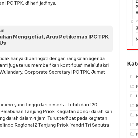
n IPC TPK, di hari jadinya.
P
M
J
WIB
“
uhan Menggeliat, Arus Petikemas IPC TPK
EUs
idak hanya diperingati dengan rangkaian agenda
Kat
kami juga terus memberikan kontribusi melalui aksi
e Wulandary, Corporate Secretary IPC TPK, Jumat
L
nimo yang tinggi dari peserta. Lebih dari 120
 Pelabuhan Tanjung Priok. Kegiatan donor darah kali
g darah dalam 4 jam. Turut terlibat pada kegiatan
elindo Regional 2 Tanjung Priok, Yandri Tri Saputra