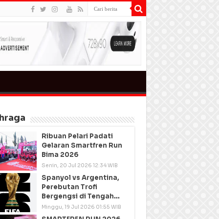
hraga
Ribuan Pelari Padati
Gelaran Smartfren Run
Bima 2026
Senin, 20 Jul 2026 12:34 WIB
Spanyol vs Argentina,
Perebutan Trofi
Bergengsi di Tengah
Semangat Persatuan
Minggu, 19 Jul 2026 01:55 WIB