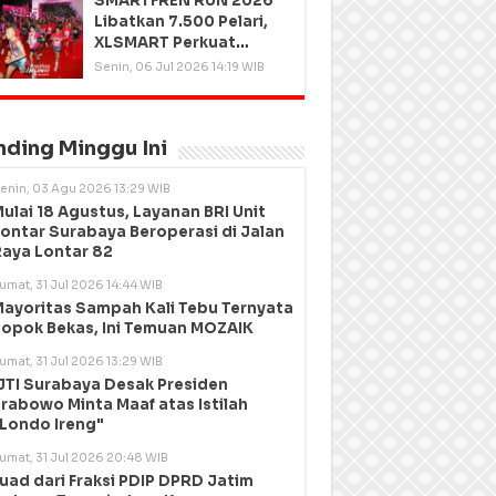
SMARTFREN RUN 2026
Libatkan 7.500 Pelari,
XLSMART Perkuat
Kedekatan dengan
Senin, 06 Jul 2026 14:19 WIB
Pelanggan
nding Minggu Ini
enin, 03 Agu 2026 13:29 WIB
ulai 18 Agustus, Layanan BRI Unit
ontar Surabaya Beroperasi di Jalan
aya Lontar 82
umat, 31 Jul 2026 14:44 WIB
ayoritas Sampah Kali Tebu Ternyata
opok Bekas, Ini Temuan MOZAIK
umat, 31 Jul 2026 13:29 WIB
JTI Surabaya Desak Presiden
rabowo Minta Maaf atas Istilah
Londo Ireng"
umat, 31 Jul 2026 20:48 WIB
uad dari Fraksi PDIP DPRD Jatim