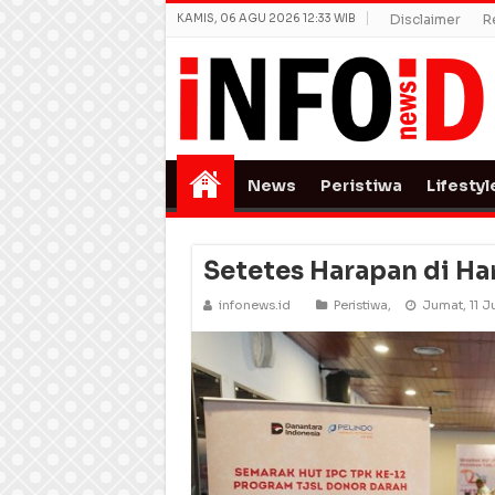
KAMIS, 06 AGU 2026 12:33 WIB
Disclaimer
R
News
Peristiwa
Lifestyl
Setetes Harapan di Har
infonews.id
Peristiwa
,
Jumat, 11 J