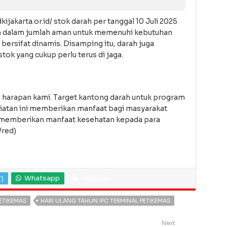
jakarta.or.id/ stok darah per tanggal 10 Juli 2025
n dalam jumlah aman untuk memenuhi kebutuhan
ersifat dinamis. Disamping itu, darah juga
tok yang cukup perlu terus di jaga.
harapan kami. Target kantong darah untuk program
giatan ini memberikan manfaat bagi masyarakat
memberikan manfaat kesehatan kepada para
/red)
r)
Whatsapp
Salin URL
PETIKEMAS
HARI ULANG TAHUN IPC TERMINAL PETIKEMAS
Next