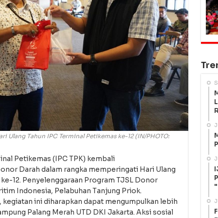
Tre
S
M
L
R
J
M
ri Ulang Tahun IPC Terminal Petikemas ke-12 (IN/PHOTO:
P
nal Petikemas (IPC TPK) kembali
J
I
nor Darah dalam rangka memperingati Hari Ulang
P
 ke-12. Penyelenggaraan Program TJSL Donor
"
itim Indonesia, Pelabuhan Tanjung Priok.
, kegiatan ini diharapkan dapat mengumpulkan lebih
J
F
tampung Palang Merah UTD DKI Jakarta. Aksi sosial