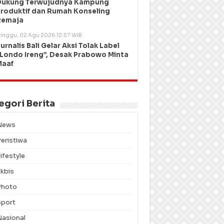
Dukung Terwujudnya Kampung
roduktif dan Rumah Konseling
Remaja
inggu, 02 Agu 2026 12:57 WIB
urnalis Bali Gelar Aksi Tolak Label
Londo Ireng”, Desak Prabowo Minta
Maaf
egori Berita
News
Peristiwa
ifestyle
Ekbis
Photo
Sport
Nasional