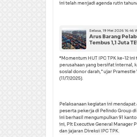
ini telah menjadi agenda rutin tahuna
Selasa, 19 Mei 2026 16:46 
Arus Barang Pelab
Tembus 1,1 Juta T
“Momentum HUT IPC TPK ke-12 ini t
perusahaan yang bersifat internal, 
sosial donor darah," ujar Pramesti
(11/7/2025).
Pelaksanaan kegiatan ini mendapat a
peserta pekerja di Pelindo Group di
ini berhasil mengumpulkan 91 kanton
ini, Plt Executive General Manager P
dan jajaran Direksi IPC TPK.