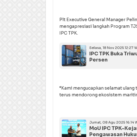
Plt Executive General Manager Pelin
mengapresiasi langkah Program TJ
IPC TPK.
Selasa, 18 Nov 2025 12:27 W
IPC TPK Buka Triwu
Persen
“Kami mengucapkan selamat ulang t
terus mendorong ekosistem maritim
Jumat, 08 Agu 2025 16:14 
MoU IPC TPK-Kejar
Pengawasan Huk