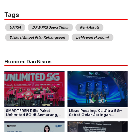
Tags
UMKM
DPW PKS Jawa Timur
Reni Astuti
Diskusi Empat Pilar Kebangsaan
pahlawan ekonomi
Ekonomi Dan Bisnis
SMARTFREN Rilis Paket
Libas Pesaing, XL Ultra 5G+
Unlimited 5G di Semarang,
Sabet Gelar Jaringan
Mulai Rp40 Ribu
Tercepat Versi Ookla