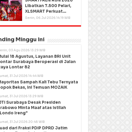
SMARTFREN RUN 2026
Libatkan 7.500 Pelari,
XLSMART Perkuat
Kedekatan dengan
Senin, 06 Jul 2026 14:19 WIB
Pelanggan
nding Minggu Ini
enin, 03 Agu 2026 13:29 WIB
ulai 18 Agustus, Layanan BRI Unit
ontar Surabaya Beroperasi di Jalan
aya Lontar 82
umat, 31 Jul 2026 14:44 WIB
ayoritas Sampah Kali Tebu Ternyata
opok Bekas, Ini Temuan MOZAIK
umat, 31 Jul 2026 13:29 WIB
JTI Surabaya Desak Presiden
rabowo Minta Maaf atas Istilah
Londo Ireng"
umat, 31 Jul 2026 20:48 WIB
uad dari Fraksi PDIP DPRD Jatim