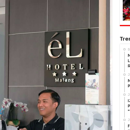
Tre
S
M
L
R
J
M
P
J
I
P
"
J
F