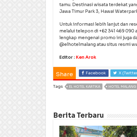
tamu. Destinasi wisata terdekat yan
Jawa Timur Park 3, Hawai Waterpark
Untuk informasi lebih lanjut dan r
melalui telepon di +62 341 469 090 
lengkap mengenai promo ini juga da
@elhotelmalang atau situs resmi w
Editor :
Ken Arok
Facebook
X (Twitte
Share
Tags
EL HOTEL KARTIKA
HOTEL MALANG
Berita Terbaru