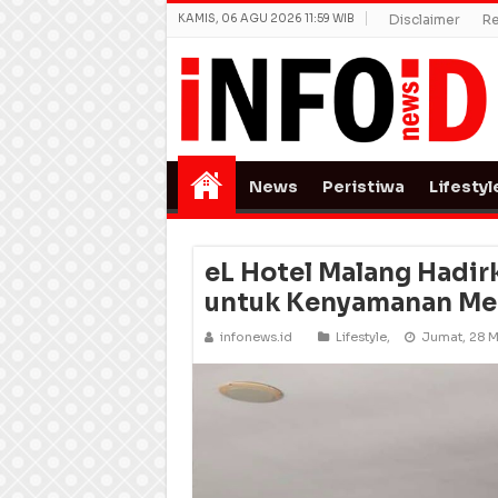
KAMIS, 06 AGU 2026 11:59 WIB
Disclaimer
Re
News
Peristiwa
Lifestyl
eL Hotel Malang Hadir
untuk Kenyamanan Men
infonews.id
Lifestyle
,
Jumat, 28 