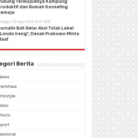
Dukung Terwujudnya Kampung
roduktif dan Rumah Konseling
Remaja
inggu, 02 Agu 2026 12:57 WIB
urnalis Bali Gelar Aksi Tolak Label
Londo Ireng”, Desak Prabowo Minta
Maaf
egori Berita
News
Peristiwa
ifestyle
Ekbis
Photo
Sport
Nasional