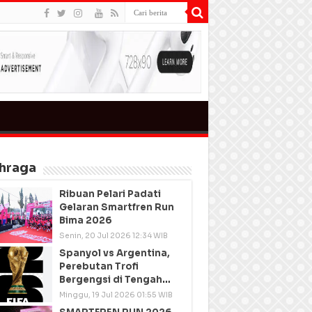
hraga
Ribuan Pelari Padati
Gelaran Smartfren Run
Bima 2026
Senin, 20 Jul 2026 12:34 WIB
Spanyol vs Argentina,
Perebutan Trofi
Bergengsi di Tengah
Semangat Persatuan
Minggu, 19 Jul 2026 01:55 WIB