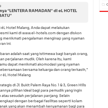
B
nya “LENTERA RAMADAN” dI eL HOTEL
BATU”
i éL Hotel Malang, Anda dapat melakukan
esmi kami di www.el-hotels.com dengan diskon
ung menikmati pengalaman menginap yang nyaman
an ini.
an adalah saat yang istimewa bagi banyak orang,
n perjalanan mudik. Oleh karena itu, kami
 tamu dapat menikmati akomodasi yang nyaman
kebersamaan bersama keluarga dan orang terkasih,"
r éL Hotel Malang.
rategis di Jl. Bukit Palem Raya No. 1 & 3, Green Hills
nnya pilihan ideal bagi para pemudik yang ingin
 atau sesudah perjalanan panjang. Selain
lengkapi dengan berbagai fasilitas seperti kolam
n anak yang akan menambah kenyamanan bagi para