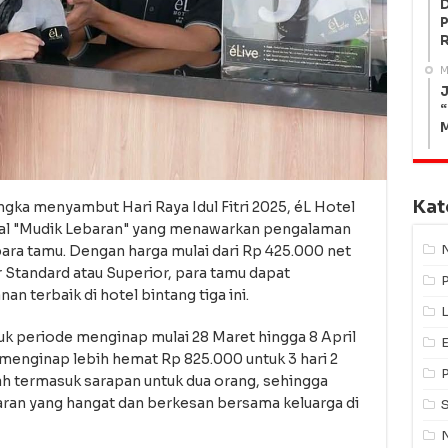
P
M
J
“
Kat
gka menyambut Hari Raya Idul Fitri 2025, éL Hotel
al "Mudik Lebaran" yang menawarkan pengalaman
ra tamu. Dengan harga mulai dari Rp 425.000 net
Standard atau Superior, para tamu dapat
an terbaik di hotel bintang tiga ini.
L
k periode menginap mulai 28 Maret hingga 8 April
t menginap lebih hemat Rp 825.000 untuk 3 hari 2
h termasuk sarapan untuk dua orang, sehingga
ran yang hangat dan berkesan bersama keluarga di