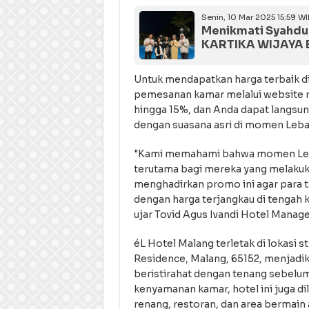
Senin, 10 Mar 2025 15:59 WI
Menikmati Syahdu
KARTIKA WIJAYA 
Untuk mendapatkan harga terbaik d
pemesanan kamar melalui website r
hingga 15%, dan Anda dapat langs
dengan suasana asri di momen Lebar
"Kami memahami bahwa momen Lebar
terutama bagi mereka yang melakuka
menghadirkan promo ini agar para
dengan harga terjangkau di tengah 
ujar Tovid Agus Ivandi Hotel Manage
éL Hotel Malang terletak di lokasi st
Residence, Malang, 65152, menjadika
beristirahat dengan tenang sebelum
kenyamanan kamar, hotel ini juga di
renang, restoran, dan area bermai