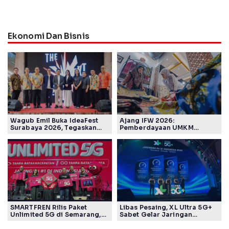
Ekonomi Dan Bisnis
Wagub Emil Buka IdeaFest
Ajang IFW 2026:
Surabaya 2026, Tegaskan
Pemberdayaan UMKM
Ekosistem Inovasi Jawa
Pertamina Patra Niaga Sasar
Timur
Kelompok Disabilitas dan
Keberlanjutan
SMARTFREN Rilis Paket
Libas Pesaing, XL Ultra 5G+
Unlimited 5G di Semarang,
Sabet Gelar Jaringan
Mulai Rp40 Ribu
Tercepat Versi Ookla