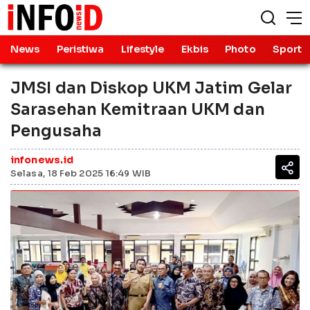
News
Peristiwa
Lifestyle
Ekbis
Photo
Sport
JMSI dan Diskop UKM Jatim Gelar
Sarasehan Kemitraan UKM dan
Pengusaha
infonews.id
Selasa, 18 Feb 2025 16:49 WIB