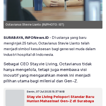
Octavianus Stevie Lianto (IN/PHOTO: IST)
SURABAYA, INFONews.
ID
-
Di usianya yang baru
menginjak 25 tahun, Octavianus Stevie Lianto telah
menjadi simbol kesuksesan bagi generasi muda dalam
industri hospital di Indonesia.
Sebagai CEO Stay.vie Living, Octavianus tidak
hanya mengelola, tetapi juga membawa visi
inovatif yang mengarahkan merek ini menjadi
pilihan utama bagi milenial dan Gen-Z.
Senin, 07 Jul 2025 15:37 WIB
Stay vie Living Pelopori Standar Baru
Hunian Mahasiswi Gen-Z di Surabaya