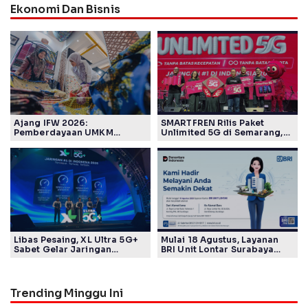
Ekonomi Dan Bisnis
Ajang IFW 2026:
SMARTFREN Rilis Paket
Pemberdayaan UMKM
Unlimited 5G di Semarang,
Pertamina Patra Niaga Sasar
Mulai Rp40 Ribu
Kelompok Disabilitas dan
Keberlanjutan
Libas Pesaing, XL Ultra 5G+
Mulai 18 Agustus, Layanan
Sabet Gelar Jaringan
BRI Unit Lontar Surabaya
Tercepat Versi Ookla
Beroperasi di Jalan Raya
Lontar 82
Trending Minggu Ini