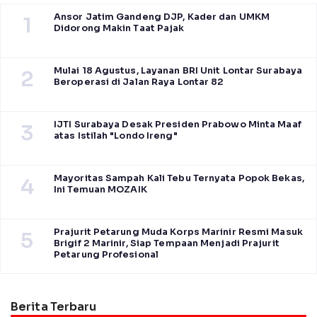
Ansor Jatim Gandeng DJP, Kader dan UMKM
1
Didorong Makin Taat Pajak
Mulai 18 Agustus, Layanan BRI Unit Lontar Surabaya
2
Beroperasi di Jalan Raya Lontar 82
IJTI Surabaya Desak Presiden Prabowo Minta Maaf
3
atas Istilah "Londo Ireng"
Mayoritas Sampah Kali Tebu Ternyata Popok Bekas,
4
Ini Temuan MOZAIK
Prajurit Petarung Muda Korps Marinir Resmi Masuk
5
Brigif 2 Marinir, Siap Tempaan Menjadi Prajurit
Petarung Profesional
Berita Terbaru