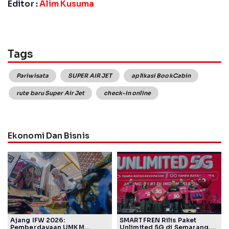
Editor :
Alim Kusuma
Tags
Pariwisata
SUPER AIR JET
aplikasi BookCabin
rute baru Super Air Jet
check-in online
Ekonomi Dan Bisnis
Ajang IFW 2026:
SMARTFREN Rilis Paket
Pemberdayaan UMKM
Unlimited 5G di Semarang,