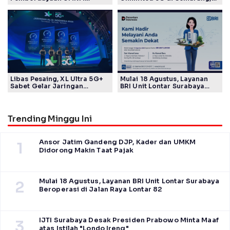
Pertamina Patra Niaga Sasar
Mulai Rp40 Ribu
Kelompok Disabilitas dan
Keberlanjutan
Libas Pesaing, XL Ultra 5G+
Mulai 18 Agustus, Layanan
Sabet Gelar Jaringan
BRI Unit Lontar Surabaya
Tercepat Versi Ookla
Beroperasi di Jalan Raya
Lontar 82
Trending Minggu Ini
Ansor Jatim Gandeng DJP, Kader dan UMKM
1
Didorong Makin Taat Pajak
Mulai 18 Agustus, Layanan BRI Unit Lontar Surabaya
2
Beroperasi di Jalan Raya Lontar 82
IJTI Surabaya Desak Presiden Prabowo Minta Maaf
3
atas Istilah "Londo Ireng"