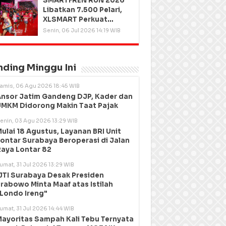
SMARTFREN RUN 2026
Libatkan 7.500 Pelari,
XLSMART Perkuat
Kedekatan dengan
Senin, 06 Jul 2026 14:19 WIB
Pelanggan
nding Minggu Ini
amis, 06 Agu 2026 18:45 WIB
nsor Jatim Gandeng DJP, Kader dan
MKM Didorong Makin Taat Pajak
enin, 03 Agu 2026 13:29 WIB
ulai 18 Agustus, Layanan BRI Unit
ontar Surabaya Beroperasi di Jalan
aya Lontar 82
umat, 31 Jul 2026 13:29 WIB
JTI Surabaya Desak Presiden
rabowo Minta Maaf atas Istilah
Londo Ireng"
umat, 31 Jul 2026 14:44 WIB
ayoritas Sampah Kali Tebu Ternyata