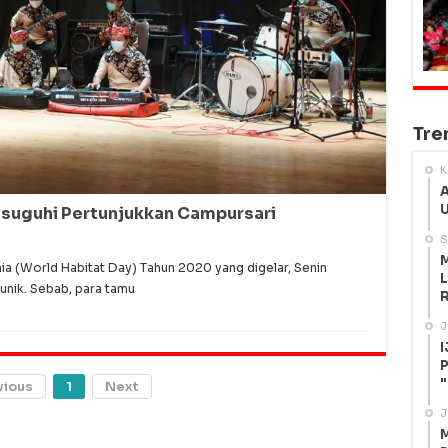
Tre
K
A
U
Disuguhi Pertunjukkan Campursari
S
M
ia (World Habitat Day) Tahun 2020 yang digelar, Senin
L
 unik. Sebab, para tamu
R
J
I
P
"
vious
1
Next
J
M