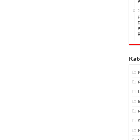
P
J
F
P
Kat
L