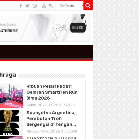
hraga
Ribuan Pelari Padati
Gelaran Smartfren Run
Bima 2026
Senin, 20 Jul 2026 12:34 WIB
Spanyol vs Argentina,
Perebutan Trofi
Bergengsi di Tengah
Semangat Persatuan
Minggu, 19 Jul 2026 01:55 WIB