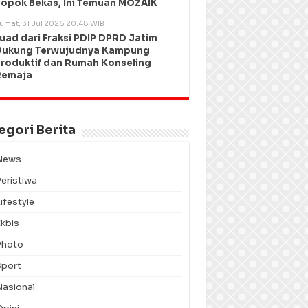
opok Bekas, Ini Temuan MOZAIK
umat, 31 Jul 2026 20:48 WIB
uad dari Fraksi PDIP DPRD Jatim
Dukung Terwujudnya Kampung
roduktif dan Rumah Konseling
Remaja
egori Berita
News
Peristiwa
ifestyle
Ekbis
Photo
Sport
Nasional