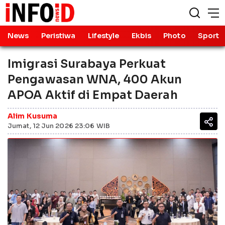
News
Peristiwa
Lifestyle
Ekbis
Photo
Sport
Imigrasi Surabaya Perkuat
Pengawasan WNA, 400 Akun
APOA Aktif di Empat Daerah
Alim Kusuma
Jumat, 12 Jun 2026 23:06 WIB