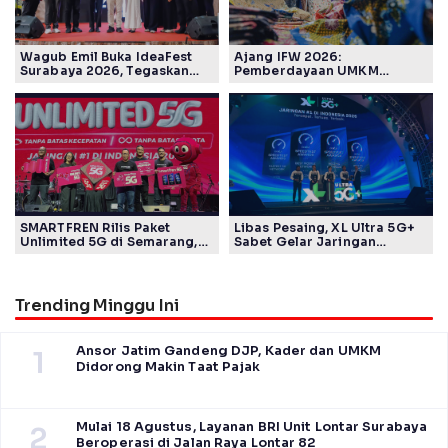
Wagub Emil Buka IdeaFest
Ajang IFW 2026:
Surabaya 2026, Tegaskan
Pemberdayaan UMKM
Ekosistem Inovasi Jawa
Pertamina Patra Niaga Sasar
Timur
Kelompok Disabilitas dan
Keberlanjutan
SMARTFREN Rilis Paket
Libas Pesaing, XL Ultra 5G+
Unlimited 5G di Semarang,
Sabet Gelar Jaringan
Mulai Rp40 Ribu
Tercepat Versi Ookla
Trending Minggu Ini
Ansor Jatim Gandeng DJP, Kader dan UMKM
1
Didorong Makin Taat Pajak
Mulai 18 Agustus, Layanan BRI Unit Lontar Surabaya
2
Beroperasi di Jalan Raya Lontar 82