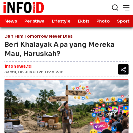
News
Peristiwa
Lifestyle
Ekbis
Photo
Sport
Dari Film Tomorrow Never Dies
Beri Khalayak Apa yang Mereka
Mau, Haruskah?
infonews.id
Sabtu, 06 Jun 2026 11:38 WIB