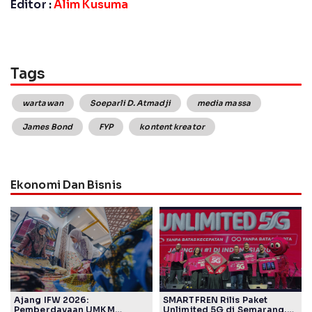
Editor :
Alim Kusuma
Tags
wartawan
Soeparli D. Atmadji
media massa
James Bond
FYP
kontent kreator
Ekonomi Dan Bisnis
Ajang IFW 2026:
SMARTFREN Rilis Paket
Pemberdayaan UMKM
Unlimited 5G di Semarang,