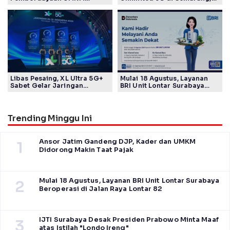
Pertamina Patra Niaga Sasar
Mulai Rp40 Ribu
Kelompok Disabilitas dan
Keberlanjutan
Libas Pesaing, XL Ultra 5G+
Mulai 18 Agustus, Layanan
Sabet Gelar Jaringan
BRI Unit Lontar Surabaya
Tercepat Versi Ookla
Beroperasi di Jalan Raya
Lontar 82
Trending Minggu Ini
Ansor Jatim Gandeng DJP, Kader dan UMKM
1
Didorong Makin Taat Pajak
Mulai 18 Agustus, Layanan BRI Unit Lontar Surabaya
2
Beroperasi di Jalan Raya Lontar 82
IJTI Surabaya Desak Presiden Prabowo Minta Maaf
3
atas Istilah "Londo Ireng"