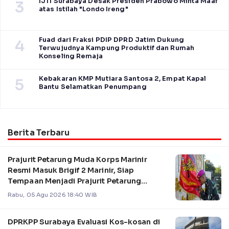
IJTI Surabaya Desak Presiden Prabowo Minta Maaf
3
atas Istilah "Londo Ireng"
Fuad dari Fraksi PDIP DPRD Jatim Dukung
4
Terwujudnya Kampung Produktif dan Rumah
Konseling Remaja
Kebakaran KMP Mutiara Santosa 2, Empat Kapal
5
Bantu Selamatkan Penumpang
Berita Terbaru
Prajurit Petarung Muda Korps Marinir
Resmi Masuk Brigif 2 Marinir, Siap
Tempaan Menjadi Prajurit Petarung
Profesional
Rabu, 05 Agu 2026 18:40 WIB
DPRKPP Surabaya Evaluasi Kos-kosan di