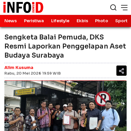
News
Peristiwa
Lifestyle
Ekbis
Photo
Sport
Sengketa Balai Pemuda, DKS
Resmi Laporkan Penggelapan Aset
Budaya Surabaya
Alim Kusuma
Rabu, 20 Mei 2026 19:59 WIB