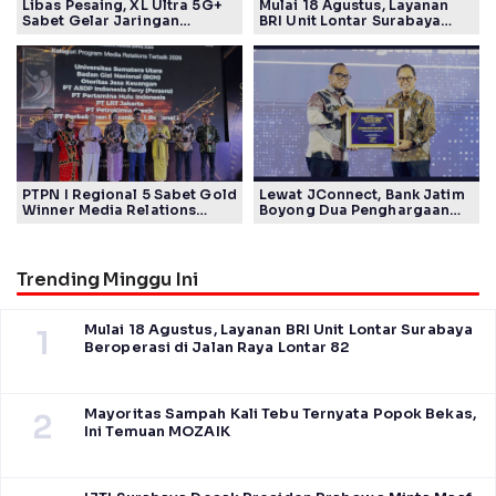
Libas Pesaing, XL Ultra 5G+
Mulai 18 Agustus, Layanan
Sabet Gelar Jaringan
BRI Unit Lontar Surabaya
Tercepat Versi Ookla
Beroperasi di Jalan Raya
Lontar 82
PTPN I Regional 5 Sabet Gold
Lewat JConnect, Bank Jatim
Winner Media Relations
Boyong Dua Penghargaan
Awards SPS 2026
Sekaligus
Trending Minggu Ini
Mulai 18 Agustus, Layanan BRI Unit Lontar Surabaya
1
Beroperasi di Jalan Raya Lontar 82
Mayoritas Sampah Kali Tebu Ternyata Popok Bekas,
2
Ini Temuan MOZAIK