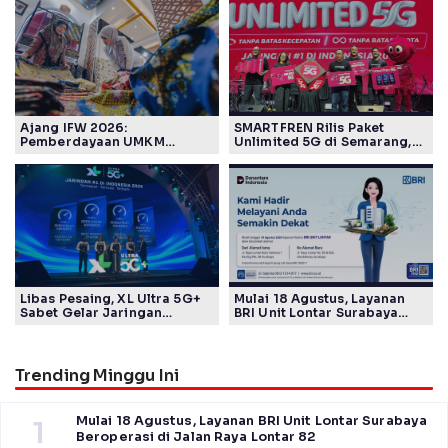
Ajang IFW 2026:
SMARTFREN Rilis Paket
Pemberdayaan UMKM
Unlimited 5G di Semarang,
Pertamina Patra Niaga Sasar
Mulai Rp40 Ribu
Kelompok Disabilitas dan
Keberlanjutan
Libas Pesaing, XL Ultra 5G+
Mulai 18 Agustus, Layanan
Sabet Gelar Jaringan
BRI Unit Lontar Surabaya
Tercepat Versi Ookla
Beroperasi di Jalan Raya
Lontar 82
Trending Minggu Ini
Mulai 18 Agustus, Layanan BRI Unit Lontar Surabaya
1
Beroperasi di Jalan Raya Lontar 82