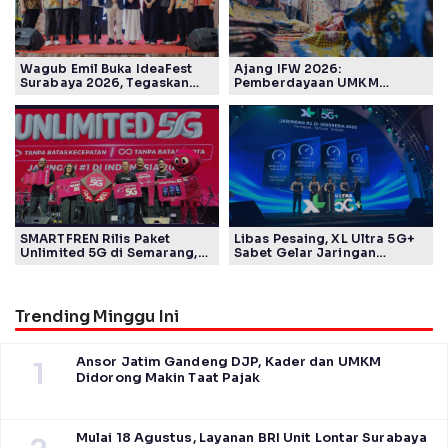
Wagub Emil Buka IdeaFest
Ajang IFW 2026:
Surabaya 2026, Tegaskan
Pemberdayaan UMKM
Ekosistem Inovasi Jawa
Pertamina Patra Niaga Sasar
Timur
Kelompok Disabilitas dan
Keberlanjutan
SMARTFREN Rilis Paket
Libas Pesaing, XL Ultra 5G+
Unlimited 5G di Semarang,
Sabet Gelar Jaringan
Mulai Rp40 Ribu
Tercepat Versi Ookla
Trending Minggu Ini
Ansor Jatim Gandeng DJP, Kader dan UMKM
1
Didorong Makin Taat Pajak
Mulai 18 Agustus, Layanan BRI Unit Lontar Surabaya