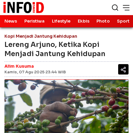
News
Peristiwa
Lifestyle
Ekbis
Photo
Sport
Kopi Menjadi Jantung Kehidupan
Lereng Arjuno, Ketika Kopi
Menjadi Jantung Kehidupan
Alim Kusuma
Kamis, 07 Agu 2025 23:44 WIB