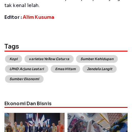
tak kenal lelah.
Editor :
Alim Kusuma
Tags
Kopi
varietas Yellow Caturra
Sumber Kehidupan
LPHD Arjuno Lestari
Emas Hitam
Jendela Langit
Sumber Ekonomi
Ekonomi Dan Bisnis