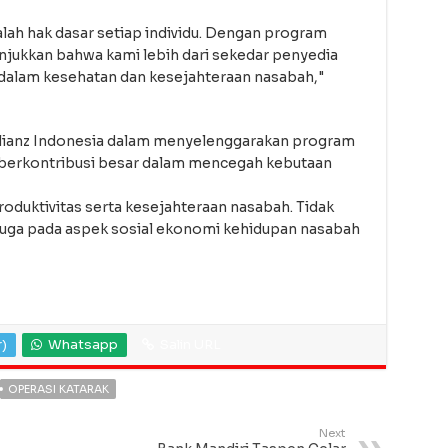
ah hak dasar setiap individu. Dengan program
unjukkan bahwa kami lebih dari sekedar penyedia
a dalam kesehatan dan kesejahteraan nasabah,"
Allianz Indonesia dalam menyelenggarakan program
n berkontribusi besar dalam mencegah kebutaan
oduktivitas serta kesejahteraan nasabah. Tidak
 juga pada aspek sosial ekonomi kehidupan nasabah
r)
Whatsapp
Salin URL
OPERASI KATARAK
Next