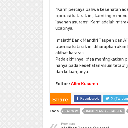
"Kami percaya bahwa kesehatan adal
operasi katarak ini, kami ingin men
layanan asuransi. Kami adalah mitr
ucapnya.
Inisiatif Bank Mandiri Taspen dan 
operasi katarak ini diharapkan aka
akibat katarak.
Pada akhirnya, bisa meningkatkan pr
hanya pada kesehatan visual tetapi
dan keluarganya.
Editor :
Alim Kusuma
Facebook
X (Twitte
Share
Tags
BAKSOS
BANK MANDIRI TASPEN
Previous