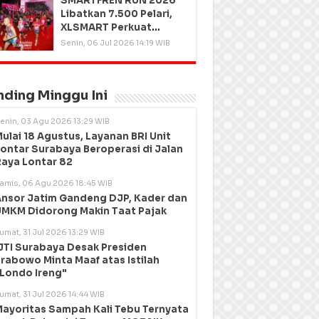
SMARTFREN RUN 2026
Libatkan 7.500 Pelari,
XLSMART Perkuat
Kedekatan dengan
Senin, 06 Jul 2026 14:19 WIB
Pelanggan
nding Minggu Ini
enin, 03 Agu 2026 13:29 WIB
ulai 18 Agustus, Layanan BRI Unit
ontar Surabaya Beroperasi di Jalan
aya Lontar 82
amis, 06 Agu 2026 18:45 WIB
nsor Jatim Gandeng DJP, Kader dan
MKM Didorong Makin Taat Pajak
umat, 31 Jul 2026 13:29 WIB
JTI Surabaya Desak Presiden
rabowo Minta Maaf atas Istilah
Londo Ireng"
umat, 31 Jul 2026 14:44 WIB
ayoritas Sampah Kali Tebu Ternyata