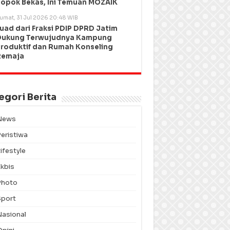
opok Bekas, Ini Temuan MOZAIK
umat, 31 Jul 2026 20:48 WIB
uad dari Fraksi PDIP DPRD Jatim
Dukung Terwujudnya Kampung
roduktif dan Rumah Konseling
Remaja
egori Berita
News
Peristiwa
ifestyle
Ekbis
Photo
Sport
Nasional