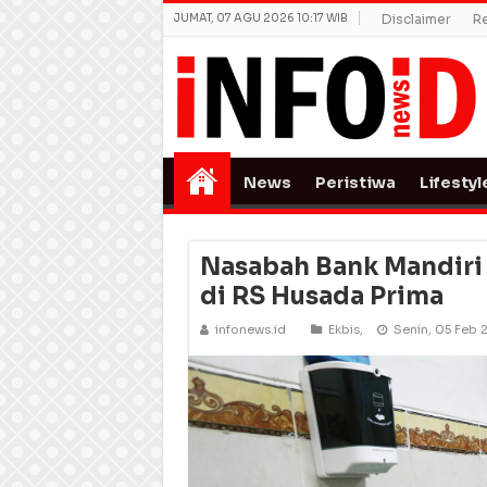
JUMAT, 07 AGU 2026 10:17 WIB
Disclaimer
R
News
Peristiwa
Lifestyl
Nasabah Bank Mandiri 
di RS Husada Prima
infonews.id
Ekbis
,
Senin, 05 Feb