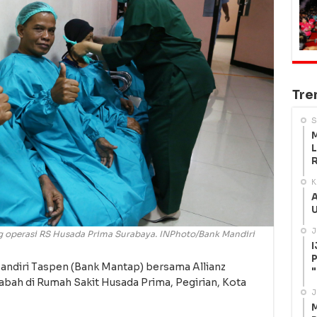
Tre
S
M
L
R
K
A
U
J
ng operasi RS Husada Prima Surabaya. INPhoto/Bank Mandiri
I
P
ndiri Taspen (Bank Mantap) bersama Allianz
"
abah di Rumah Sakit Husada Prima, Pegirian, Kota
J
M