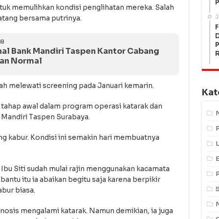
P
tuk memulihkan kondisi penglihatan mereka. Salah
J
datang bersama putrinya.
F
IB
P
al Bank Mandiri Taspen Kantor Cabang
lan Normal
ah melewati screening pada Januari kemarin.
Kat
 tahap awal dalam program operasi katarak dan
 Mandiri Taspen Surabaya.
g kabur. Kondisi ini semakin hari membuatnya
L
 Ibu Siti sudah mulai rajin menggunakan kacamata
antu itu ia abaikan begitu saja karena berpikir
bur biasa.
gnosis mengalami katarak. Namun demikian, ia juga