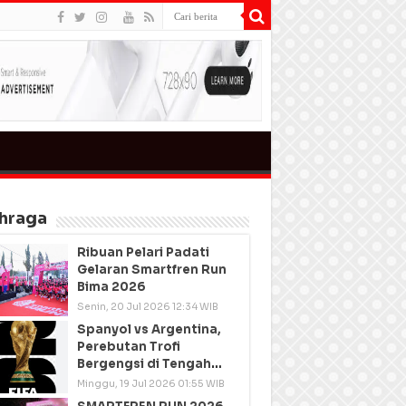
hraga
Ribuan Pelari Padati
Gelaran Smartfren Run
Bima 2026
Senin, 20 Jul 2026 12:34 WIB
Spanyol vs Argentina,
Perebutan Trofi
Bergengsi di Tengah
Semangat Persatuan
Minggu, 19 Jul 2026 01:55 WIB