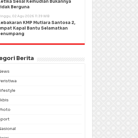
etika Sesal Kemudian Bukannya
idak Berguna
inggu, 02 Agu 2026 11:39 WIB
ebakaran KMP Mutiara Santosa 2,
mpat Kapal Bantu Selamatkan
Penumpang
egori Berita
News
Peristiwa
ifestyle
Ekbis
Photo
Sport
Nasional