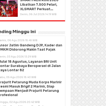
SMARTFREN RUN 2026
Libatkan 7.500 Pelari,
XLSMART Perkuat
Kedekatan dengan
Senin, 06 Jul 2026 14:19 WIB
Pelanggan
nding Minggu Ini
amis, 06 Agu 2026 18:45 WIB
nsor Jatim Gandeng DJP, Kader dan
MKM Didorong Makin Taat Pajak
enin, 03 Agu 2026 13:29 WIB
ulai 18 Agustus, Layanan BRI Unit
ontar Surabaya Beroperasi di Jalan
aya Lontar 82
abu, 05 Agu 2026 18:40 WIB
rajurit Petarung Muda Korps Marinir
esmi Masuk Brigif 2 Marinir, Siap
empaan Menjadi Prajurit Petarung
rofesional
inggu, 02 Agu 2026 20:42 WIB