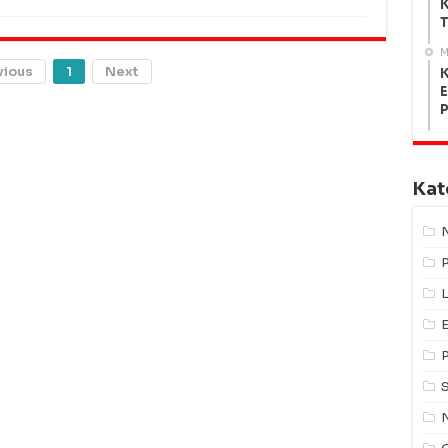
K
T
M
vious
1
Next
K
E
Kat
L