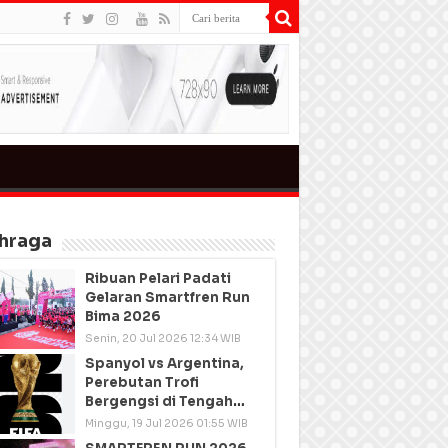
hraga
Ribuan Pelari Padati
Gelaran Smartfren Run
Bima 2026
Senin, 20 Jul 2026 12:34 WIB
Spanyol vs Argentina,
Perebutan Trofi
Bergengsi di Tengah
Semangat Persatuan
Minggu, 19 Jul 2026 01:55 WIB