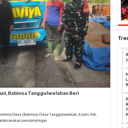
Tre
K
A
U
S
M
L
R
ani, Babinsa Tanggulwelahan Beri
R
P
R
T
bina Desa (Babinsa) Desa Tanggulwelahan, Koptu Adi,
P
 melaksanakan pendampingan
M