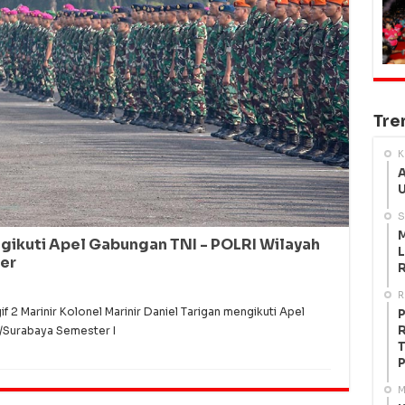
Tre
K
A
U
S
M
ngikuti Apel Gabungan TNI - POLRI Wilayah
L
er
R
R
2 Marinir Kolonel Marinir Daniel Tarigan mengikuti Apel
P
R
I/Surabaya Semester I
T
P
M