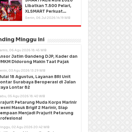
SMARTFREN RUN 2026
Libatkan 7.500 Pelari,
XLSMART Perkuat
Kedekatan dengan
Senin, 06 Jul 2026 14:19 WIB
Pelanggan
nding Minggu Ini
amis, 06 Agu 2026 18:45 WIB
nsor Jatim Gandeng DJP, Kader dan
MKM Didorong Makin Taat Pajak
enin, 03 Agu 2026 13:29 WIB
ulai 18 Agustus, Layanan BRI Unit
ontar Surabaya Beroperasi di Jalan
aya Lontar 82
abu, 05 Agu 2026 18:40 WIB
rajurit Petarung Muda Korps Marinir
esmi Masuk Brigif 2 Marinir, Siap
empaan Menjadi Prajurit Petarung
rofesional
inggu, 02 Agu 2026 20:42 WIB