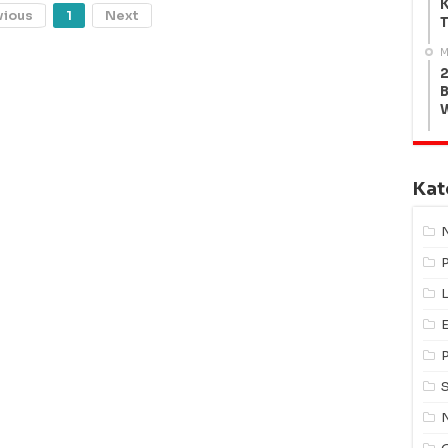
K
vious
1
Next
T
M
2
B
Kat
L