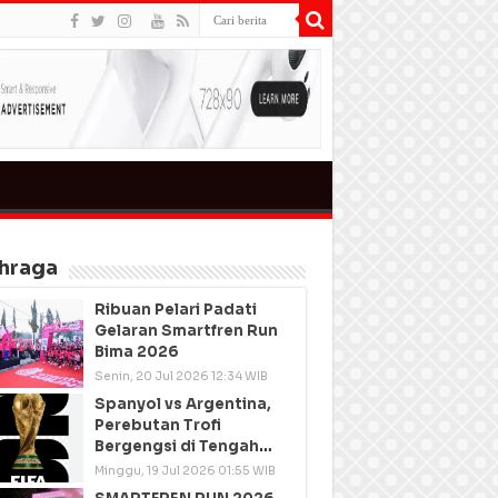
hraga
Ribuan Pelari Padati
Gelaran Smartfren Run
Bima 2026
Senin, 20 Jul 2026 12:34 WIB
Spanyol vs Argentina,
Perebutan Trofi
Bergengsi di Tengah
Semangat Persatuan
Minggu, 19 Jul 2026 01:55 WIB