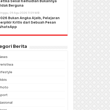
etika Sesal Kemudian Bukannya
idak Berguna
inggu, 09 Agu 2026 11:59 WIB
026 Bukan Angka Ajaib, Pelajaran
erpikir Kritis dari Sebuah Pesan
WhatsApp
egori Berita
News
Peristiwa
ifestyle
Ekbis
Photo
Sport
Nasional