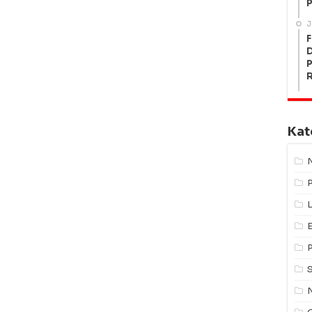
P
J
F
P
Kat
L