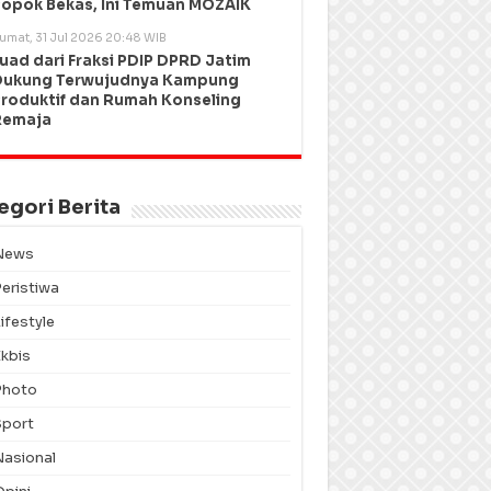
opok Bekas, Ini Temuan MOZAIK
umat, 31 Jul 2026 20:48 WIB
uad dari Fraksi PDIP DPRD Jatim
Dukung Terwujudnya Kampung
roduktif dan Rumah Konseling
Remaja
egori Berita
News
Peristiwa
ifestyle
Ekbis
Photo
Sport
Nasional