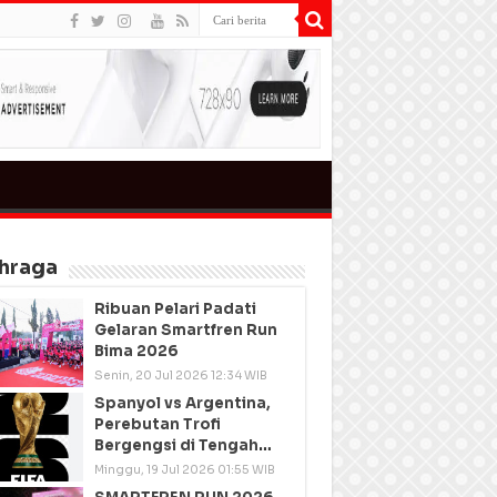
hraga
Ribuan Pelari Padati
Gelaran Smartfren Run
Bima 2026
Senin, 20 Jul 2026 12:34 WIB
Spanyol vs Argentina,
Perebutan Trofi
Bergengsi di Tengah
Semangat Persatuan
Minggu, 19 Jul 2026 01:55 WIB