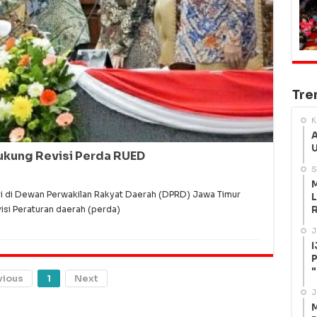
Tre
K
A
U
Dukung Revisi Perda RUED
S
M
i di Dewan Perwakilan Rakyat Daerah (DPRD) Jawa Timur
L
R
si Peraturan daerah (perda)
J
I
P
"
vious
1
Next
J
M