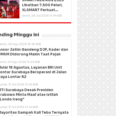
SMARTFREN RUN 2026
Libatkan 7.500 Pelari,
XLSMART Perkuat
Kedekatan dengan
Senin, 06 Jul 2026 14:19 WIB
Pelanggan
nding Minggu Ini
amis, 06 Agu 2026 18:45 WIB
nsor Jatim Gandeng DJP, Kader dan
MKM Didorong Makin Taat Pajak
enin, 03 Agu 2026 13:29 WIB
ulai 18 Agustus, Layanan BRI Unit
ontar Surabaya Beroperasi di Jalan
aya Lontar 82
umat, 31 Jul 2026 13:29 WIB
JTI Surabaya Desak Presiden
rabowo Minta Maaf atas Istilah
Londo Ireng"
umat, 31 Jul 2026 14:44 WIB
ayoritas Sampah Kali Tebu Ternyata