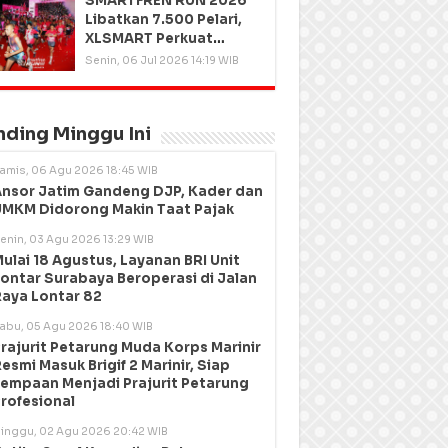
SMARTFREN RUN 2026
Libatkan 7.500 Pelari,
XLSMART Perkuat
Kedekatan dengan
Senin, 06 Jul 2026 14:19 WIB
Pelanggan
nding Minggu Ini
amis, 06 Agu 2026 18:45 WIB
nsor Jatim Gandeng DJP, Kader dan
MKM Didorong Makin Taat Pajak
enin, 03 Agu 2026 13:29 WIB
ulai 18 Agustus, Layanan BRI Unit
ontar Surabaya Beroperasi di Jalan
aya Lontar 82
abu, 05 Agu 2026 18:40 WIB
rajurit Petarung Muda Korps Marinir
esmi Masuk Brigif 2 Marinir, Siap
empaan Menjadi Prajurit Petarung
rofesional
inggu, 02 Agu 2026 20:42 WIB