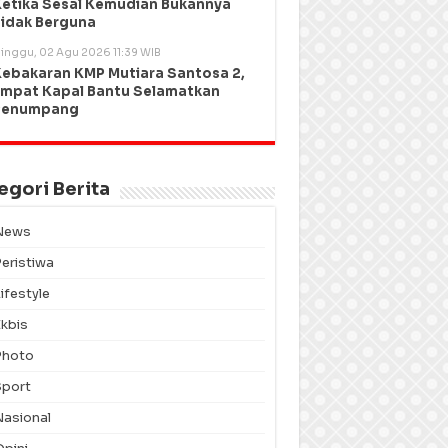
etika Sesal Kemudian Bukannya
idak Berguna
inggu, 02 Agu 2026 11:39 WIB
ebakaran KMP Mutiara Santosa 2,
mpat Kapal Bantu Selamatkan
Penumpang
egori Berita
News
Peristiwa
ifestyle
Ekbis
Photo
Sport
Nasional