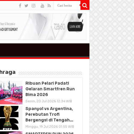
hraga
Ribuan Pelari Padati
Gelaran Smartfren Run
Bima 2026
Senin, 20 Jul 2026 12:34 WIB
Spanyol vs Argentina,
Perebutan Trofi
Bergengsi di Tengah
Semangat Persatuan
Minggu, 19 Jul 2026 01:55 WIB