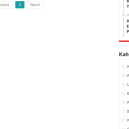
K
vious
1
Next
T
M
K
E
Kat
L