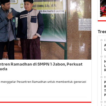
Tre
K
A
U
S
M
ntren Ramadhan di SMPN 1 Jabon, Perkuat
L
Muda
R
R
 menggelar Pesantren Ramadhan untuk membentuk generasi
P
R
T
P
M