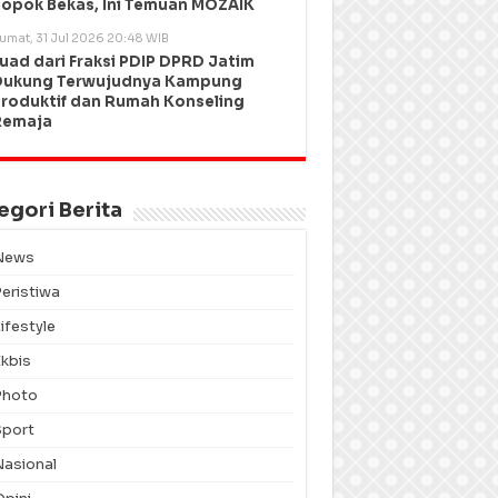
opok Bekas, Ini Temuan MOZAIK
umat, 31 Jul 2026 20:48 WIB
uad dari Fraksi PDIP DPRD Jatim
Dukung Terwujudnya Kampung
roduktif dan Rumah Konseling
Remaja
egori Berita
News
Peristiwa
ifestyle
Ekbis
Photo
Sport
Nasional