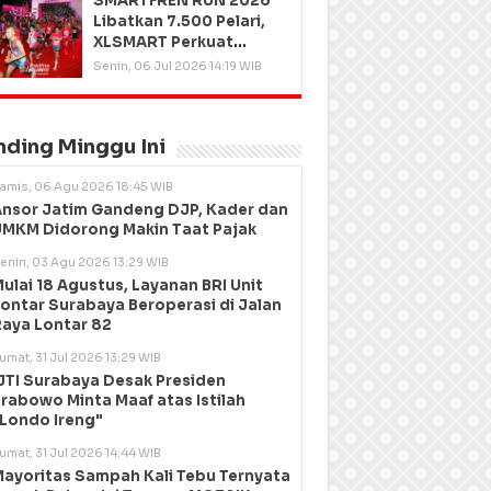
SMARTFREN RUN 2026
Libatkan 7.500 Pelari,
XLSMART Perkuat
Kedekatan dengan
Senin, 06 Jul 2026 14:19 WIB
Pelanggan
nding Minggu Ini
amis, 06 Agu 2026 18:45 WIB
nsor Jatim Gandeng DJP, Kader dan
MKM Didorong Makin Taat Pajak
enin, 03 Agu 2026 13:29 WIB
ulai 18 Agustus, Layanan BRI Unit
ontar Surabaya Beroperasi di Jalan
aya Lontar 82
umat, 31 Jul 2026 13:29 WIB
JTI Surabaya Desak Presiden
rabowo Minta Maaf atas Istilah
Londo Ireng"
umat, 31 Jul 2026 14:44 WIB
ayoritas Sampah Kali Tebu Ternyata