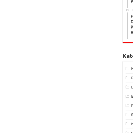
P
J
F
P
Kat
L