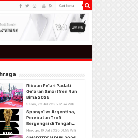
hraga
Ribuan Pelari Padati
Gelaran Smartfren Run
Bima 2026
Senin, 20 Jul 2026 12:34 WIB
Spanyol vs Argentina,
Perebutan Trofi
Bergengsi di Tengah
Semangat Persatuan
Minggu, 19 Jul 2026 01:55 WIB