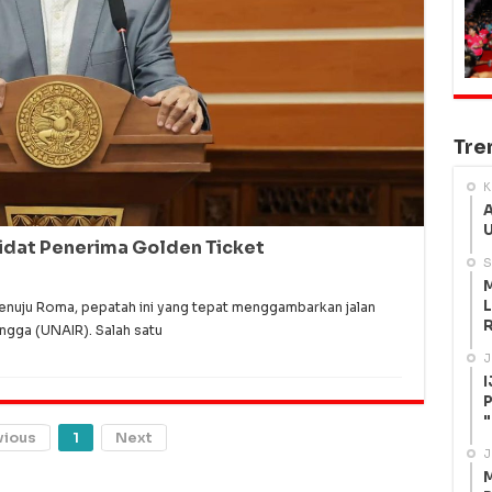
Tre
K
A
U
dat Penerima Golden Ticket
S
M
L
nuju Roma, pepatah ini yang tepat menggambarkan jalan
R
ngga (UNAIR). Salah satu
J
I
P
"
vious
1
Next
J
M