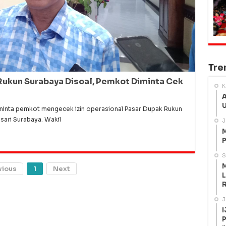
Tre
 Rukun Surabaya Disoal, Pemkot Diminta Cek
K
A
U
nta pemkot mengecek izin operasional Pasar Dupak Rukun
sari Surabaya. Wakil
J
M
P
S
M
vious
1
Next
L
R
J
I
P