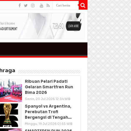
hraga
Ribuan Pelari Padati
Gelaran Smartfren Run
Bima 2026
Senin, 20 Jul 2026 12:34 WIB
Spanyol vs Argentina,
Perebutan Trofi
Bergengsi di Tengah
Semangat Persatuan
Minggu, 19 Jul 2026 01:55 WIB