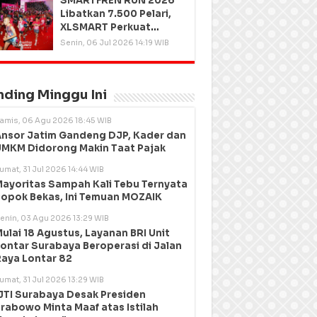
SMARTFREN RUN 2026
Libatkan 7.500 Pelari,
XLSMART Perkuat
Kedekatan dengan
Senin, 06 Jul 2026 14:19 WIB
Pelanggan
nding Minggu Ini
amis, 06 Agu 2026 18:45 WIB
nsor Jatim Gandeng DJP, Kader dan
MKM Didorong Makin Taat Pajak
umat, 31 Jul 2026 14:44 WIB
ayoritas Sampah Kali Tebu Ternyata
opok Bekas, Ini Temuan MOZAIK
enin, 03 Agu 2026 13:29 WIB
ulai 18 Agustus, Layanan BRI Unit
ontar Surabaya Beroperasi di Jalan
aya Lontar 82
umat, 31 Jul 2026 13:29 WIB
JTI Surabaya Desak Presiden
rabowo Minta Maaf atas Istilah