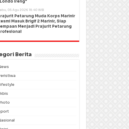
Londo Ireng"
abu, 05 Agu 2026 18:40 WIB
rajurit Petarung Muda Korps Marinir
esmi Masuk Brigif 2 Marinir, Siap
empaan Menjadi Prajurit Petarung
rofesional
egori Berita
News
Peristiwa
ifestyle
Ekbis
Photo
Sport
Nasional