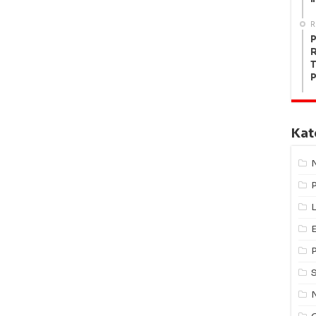
"
R
P
R
T
P
Kat
L