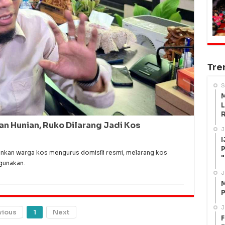
Tre
S
M
L
R
an Hunian, Ruko Dilarang Jadi Kos
J
I
P
kan warga kos mengurus domisili resmi, melarang kos
"
gunakan.
J
M
P
J
vious
1
Next
F