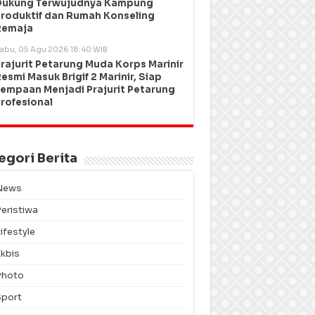
Dukung Terwujudnya Kampung
roduktif dan Rumah Konseling
Remaja
abu, 05 Agu 2026 18:40 WIB
rajurit Petarung Muda Korps Marinir
esmi Masuk Brigif 2 Marinir, Siap
empaan Menjadi Prajurit Petarung
rofesional
egori Berita
News
Peristiwa
ifestyle
Ekbis
Photo
Sport