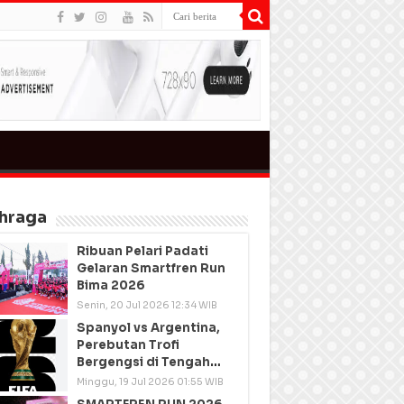
hraga
Ribuan Pelari Padati
Gelaran Smartfren Run
Bima 2026
Senin, 20 Jul 2026 12:34 WIB
Spanyol vs Argentina,
Perebutan Trofi
Bergengsi di Tengah
Semangat Persatuan
Minggu, 19 Jul 2026 01:55 WIB