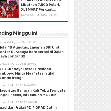
SMARTFREN RUN 2026
Libatkan 7.500 Pelari,
XLSMART Perkuat
Kedekatan dengan
Senin, 06 Jul 2026 14:19 WIB
Pelanggan
nding Minggu Ini
enin, 03 Agu 2026 13:29 WIB
ulai 18 Agustus, Layanan BRI Unit
ontar Surabaya Beroperasi di Jalan
aya Lontar 82
umat, 31 Jul 2026 13:29 WIB
JTI Surabaya Desak Presiden
rabowo Minta Maaf atas Istilah
Londo Ireng"
umat, 31 Jul 2026 14:44 WIB
ayoritas Sampah Kali Tebu Ternyata
opok Bekas, Ini Temuan MOZAIK
umat, 31 Jul 2026 20:48 WIB
uad dari Fraksi PDIP DPRD Jatim