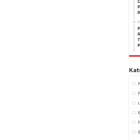
P
R
P
R
T
P
Kat
L