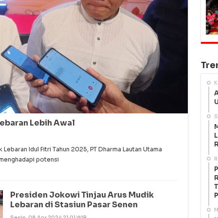
Tre
K
A
U
S
Lebaran Lebih Awal
M
L
R
Lebaran Idul Fitri Tahun 2025, PT Dharma Lautan Utama
R
 menghadapi potensi
P
R
T
Presiden Jokowi Tinjau Arus Mudik
P
Lebaran di Stasiun Pasar Senen
M
Senin, 08 Apr 2024 21:01 WIB