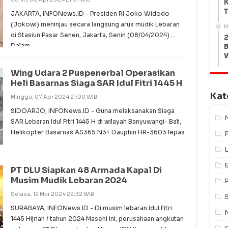
K
T
JAKARTA, INFONews.ID - Presiden RI Joko Widodo
(Jokowi) meninjau secara langsung arus mudik Lebaran
M
di Stasiun Pasar Senen, Jakarta, Senin (08/04/2024).
2
Dalam
B
Wing Udara 2 Puspenerbal Operasikan
Heli Basarnas Siaga SAR Idul Fitri 1445 H
Kat
Minggu, 07 Apr 2024 21:00 WIB
SIDOARJO, INFONews.ID - Guna melaksanakan Siaga
SAR Lebaran Idul Fitri 1445 H di wilayah Banyuwangi- Bali,
Helikopter Basarnas AS365 N3+ Dauphin HR-3603 lepas
L
PT DLU Siapkan 48 Armada Kapal Di
Musim Mudik Lebaran 2024
Selasa, 12 Mar 2024 22:32 WIB
SURABAYA, INFONews.ID - Di musim lebaran Idul Fitri
1445 Hijriah / tahun 2024 Masehi ini, perusahaan angkutan