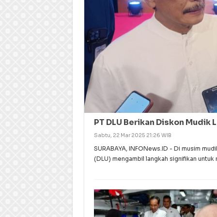
PT DLU Berikan Diskon Mudik 
Sabtu, 22 Mar 2025 21:26 WIB
SURABAYA, INFONews.ID - Di musim mudik 
(DLU) mengambil langkah signifikan untuk