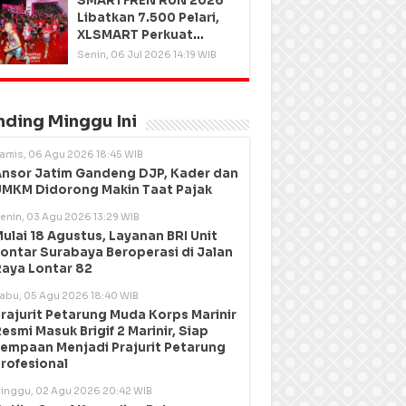
SMARTFREN RUN 2026
Libatkan 7.500 Pelari,
XLSMART Perkuat
Kedekatan dengan
Senin, 06 Jul 2026 14:19 WIB
Pelanggan
nding Minggu Ini
amis, 06 Agu 2026 18:45 WIB
nsor Jatim Gandeng DJP, Kader dan
MKM Didorong Makin Taat Pajak
enin, 03 Agu 2026 13:29 WIB
ulai 18 Agustus, Layanan BRI Unit
ontar Surabaya Beroperasi di Jalan
aya Lontar 82
abu, 05 Agu 2026 18:40 WIB
rajurit Petarung Muda Korps Marinir
esmi Masuk Brigif 2 Marinir, Siap
empaan Menjadi Prajurit Petarung
rofesional
inggu, 02 Agu 2026 20:42 WIB