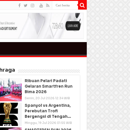
hraga
Ribuan Pelari Padati
Gelaran Smartfren Run
Bima 2026
Senin, 20 Jul 2026 12:34 WIB
Spanyol vs Argentina,
Perebutan Trofi
Bergengsi di Tengah
Semangat Persatuan
Minggu, 19 Jul 2026 01:55 WIB