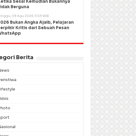
etika Sesal Kemudian Bukannya
idak Berguna
inggu, 09 Agu 2026 11:59 WIB
026 Bukan Angka Ajaib, Pelajaran
erpikir Kritis dari Sebuah Pesan
WhatsApp
egori Berita
News
Peristiwa
ifestyle
Ekbis
Photo
Sport
Nasional