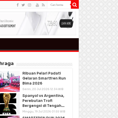
hraga
Ribuan Pelari Padati
Gelaran Smartfren Run
Bima 2026
Senin, 20 Jul 2026 12:34 WIB
Spanyol vs Argentina,
Perebutan Trofi
Bergengsi di Tengah
Semangat Persatuan
Minggu, 19 Jul 2026 01:55 WIB