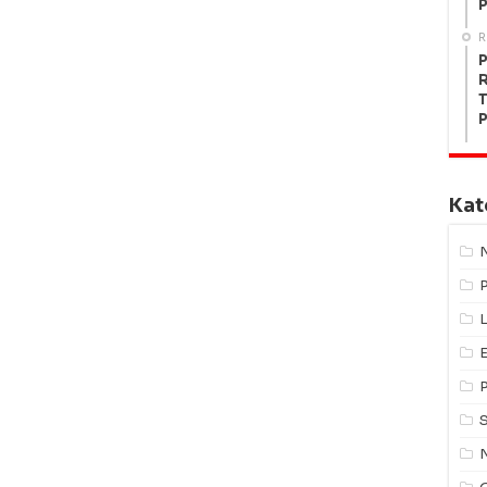
P
R
P
R
T
P
Kat
L