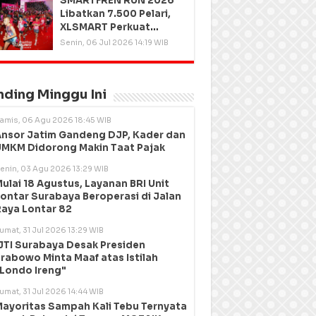
SMARTFREN RUN 2026
Libatkan 7.500 Pelari,
XLSMART Perkuat
Kedekatan dengan
Senin, 06 Jul 2026 14:19 WIB
Pelanggan
nding Minggu Ini
amis, 06 Agu 2026 18:45 WIB
nsor Jatim Gandeng DJP, Kader dan
MKM Didorong Makin Taat Pajak
enin, 03 Agu 2026 13:29 WIB
ulai 18 Agustus, Layanan BRI Unit
ontar Surabaya Beroperasi di Jalan
aya Lontar 82
umat, 31 Jul 2026 13:29 WIB
JTI Surabaya Desak Presiden
rabowo Minta Maaf atas Istilah
Londo Ireng"
umat, 31 Jul 2026 14:44 WIB
ayoritas Sampah Kali Tebu Ternyata