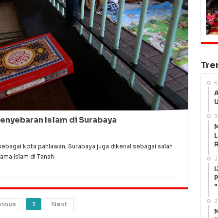
Tre
K
A
U
S
enyebaran Islam di Surabaya
M
L
R
ebagai kota pahlawan, Surabaya juga dikenal sebagai salah
ama Islam di Tanah
J
I
P
"
J
vious
1
Next
M