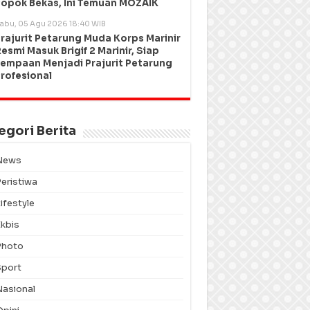
opok Bekas, Ini Temuan MOZAIK
abu, 05 Agu 2026 18:40 WIB
rajurit Petarung Muda Korps Marinir
esmi Masuk Brigif 2 Marinir, Siap
empaan Menjadi Prajurit Petarung
rofesional
egori Berita
News
Peristiwa
ifestyle
Ekbis
Photo
Sport
Nasional