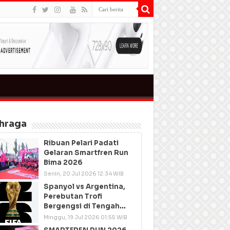
hraga
Ribuan Pelari Padati
Gelaran Smartfren Run
Bima 2026
Senin, 20 Jul 2026 12:34 WIB
Spanyol vs Argentina,
Perebutan Trofi
Bergengsi di Tengah
Semangat Persatuan
Minggu, 19 Jul 2026 01:55 WIB