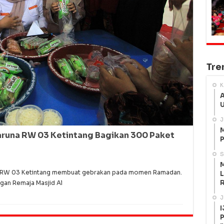
Tre
K
A
U
J
M
runa RW 03 Ketintang Bagikan 300 Paket
P
S
M
 RW 03 Ketintang membuat gebrakan pada momen Ramadan.
L
R
ngan Remaja Masjid Al
J
I
P