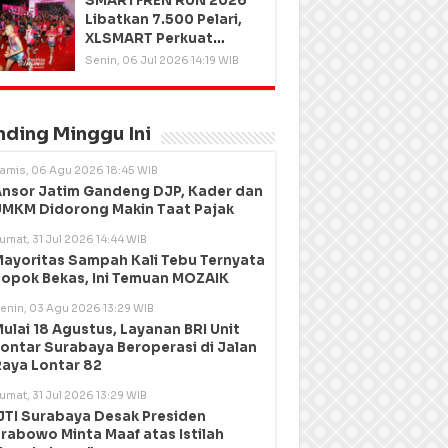
SMARTFREN RUN 2026
Libatkan 7.500 Pelari,
XLSMART Perkuat
Kedekatan dengan
Senin, 06 Jul 2026 14:19 WIB
Pelanggan
nding Minggu Ini
amis, 06 Agu 2026 18:45 WIB
nsor Jatim Gandeng DJP, Kader dan
MKM Didorong Makin Taat Pajak
umat, 31 Jul 2026 14:44 WIB
ayoritas Sampah Kali Tebu Ternyata
opok Bekas, Ini Temuan MOZAIK
enin, 03 Agu 2026 13:29 WIB
ulai 18 Agustus, Layanan BRI Unit
ontar Surabaya Beroperasi di Jalan
aya Lontar 82
umat, 31 Jul 2026 13:29 WIB
JTI Surabaya Desak Presiden
rabowo Minta Maaf atas Istilah