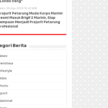
Londo Ireng"
abu, 05 Agu 2026 18:40 WIB
rajurit Petarung Muda Korps Marinir
esmi Masuk Brigif 2 Marinir, Siap
empaan Menjadi Prajurit Petarung
rofesional
egori Berita
News
Peristiwa
ifestyle
Ekbis
Photo
Sport
Nasional