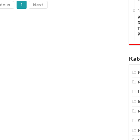
"
vious
1
Next
R
P
R
T
P
Kat
L