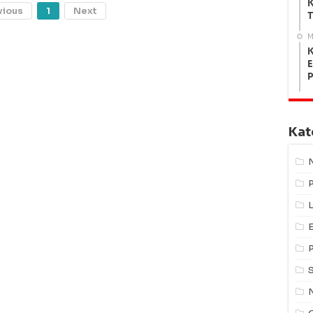
K
vious
1
Next
T
M
K
E
Kat
L