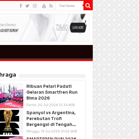
hraga
Ribuan Pelari Padati
Gelaran Smartfren Run
Bima 2026
Senin, 20 Jul 2026 12:34 WIB
Spanyol vs Argentina,
Perebutan Trofi
Bergengsi di Tengah
Semangat Persatuan
Minggu, 19 Jul 2026 01:55 WIB