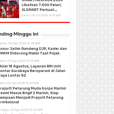
SMARTFREN RUN 2026
Libatkan 7.500 Pelari,
XLSMART Perkuat
Kedekatan dengan
Senin, 06 Jul 2026 14:19 WIB
Pelanggan
nding Minggu Ini
amis, 06 Agu 2026 18:45 WIB
nsor Jatim Gandeng DJP, Kader dan
MKM Didorong Makin Taat Pajak
enin, 03 Agu 2026 13:29 WIB
ulai 18 Agustus, Layanan BRI Unit
ontar Surabaya Beroperasi di Jalan
aya Lontar 82
abu, 05 Agu 2026 18:40 WIB
rajurit Petarung Muda Korps Marinir
esmi Masuk Brigif 2 Marinir, Siap
empaan Menjadi Prajurit Petarung
rofesional
inggu, 02 Agu 2026 20:42 WIB