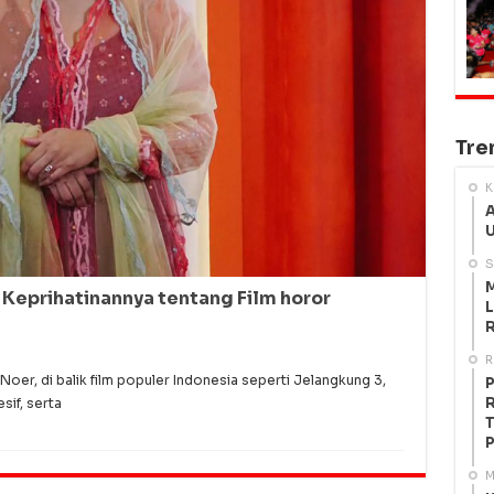
Tre
K
A
U
S
M
n Keprihatinannya tentang Film horor
L
R
R
oer, di balik film populer Indonesia seperti Jelangkung 3,
P
R
sif, serta
T
P
M