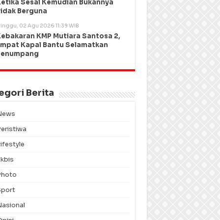
etika Sesal Kemudian Bukannya
idak Berguna
inggu, 02 Agu 2026 11:39 WIB
ebakaran KMP Mutiara Santosa 2,
mpat Kapal Bantu Selamatkan
Penumpang
egori Berita
News
Peristiwa
ifestyle
Ekbis
Photo
Sport
Nasional