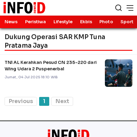
News
Peristiwa
Lifestyle
Ekbis
Photo
Sport
Dukung Operasi SAR KMP Tuna
Pratama Jaya
TNl AL Kerahkan Pesud CN 235-220 dari
Wing Udara 2 Puspenerbal
Jumat, 04 Jul 2025 18:10 WIB
Previous
1
Next