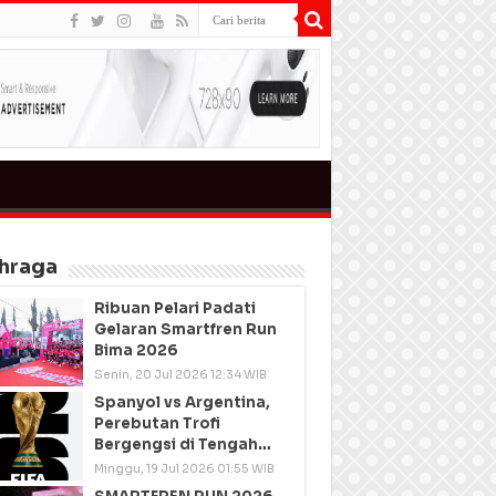
hraga
Ribuan Pelari Padati
Gelaran Smartfren Run
Bima 2026
Senin, 20 Jul 2026 12:34 WIB
Spanyol vs Argentina,
Perebutan Trofi
Bergengsi di Tengah
Semangat Persatuan
Minggu, 19 Jul 2026 01:55 WIB