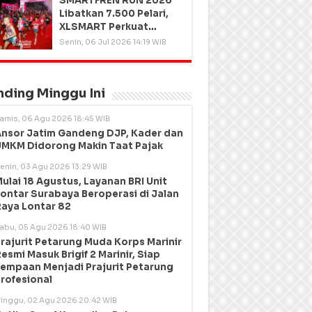
SMARTFREN RUN 2026
Libatkan 7.500 Pelari,
XLSMART Perkuat
Kedekatan dengan
Senin, 06 Jul 2026 14:19 WIB
Pelanggan
nding Minggu Ini
amis, 06 Agu 2026 18:45 WIB
nsor Jatim Gandeng DJP, Kader dan
MKM Didorong Makin Taat Pajak
enin, 03 Agu 2026 13:29 WIB
ulai 18 Agustus, Layanan BRI Unit
ontar Surabaya Beroperasi di Jalan
aya Lontar 82
abu, 05 Agu 2026 18:40 WIB
rajurit Petarung Muda Korps Marinir
esmi Masuk Brigif 2 Marinir, Siap
empaan Menjadi Prajurit Petarung
rofesional
inggu, 02 Agu 2026 20:42 WIB