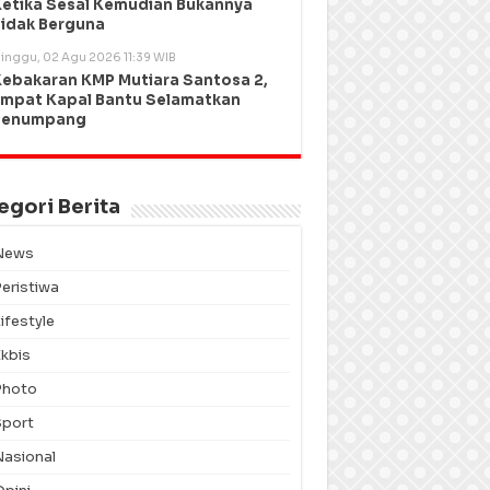
etika Sesal Kemudian Bukannya
idak Berguna
inggu, 02 Agu 2026 11:39 WIB
ebakaran KMP Mutiara Santosa 2,
mpat Kapal Bantu Selamatkan
Penumpang
egori Berita
News
Peristiwa
ifestyle
Ekbis
Photo
Sport
Nasional