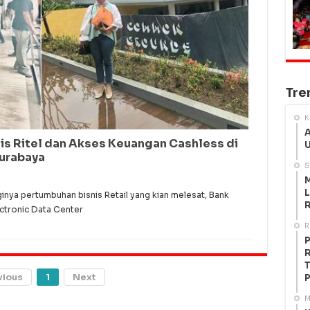
Tre
K
A
s Ritel dan Akses Keuangan Cashless di
U
urabaya
S
M
L
nya pertumbuhan bisnis Retail yang kian melesat, Bank
R
ectronic Data Center
R
P
R
T
vious
1
Next
P
M