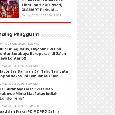
SMARTFREN RUN 2026
Libatkan 7.500 Pelari,
XLSMART Perkuat
Kedekatan dengan
Senin, 06 Jul 2026 14:19 WIB
Pelanggan
nding Minggu Ini
enin, 03 Agu 2026 13:29 WIB
ulai 18 Agustus, Layanan BRI Unit
ontar Surabaya Beroperasi di Jalan
aya Lontar 82
umat, 31 Jul 2026 14:44 WIB
ayoritas Sampah Kali Tebu Ternyata
opok Bekas, Ini Temuan MOZAIK
umat, 31 Jul 2026 13:29 WIB
JTI Surabaya Desak Presiden
rabowo Minta Maaf atas Istilah
Londo Ireng"
umat, 31 Jul 2026 20:48 WIB
uad dari Fraksi PDIP DPRD Jatim