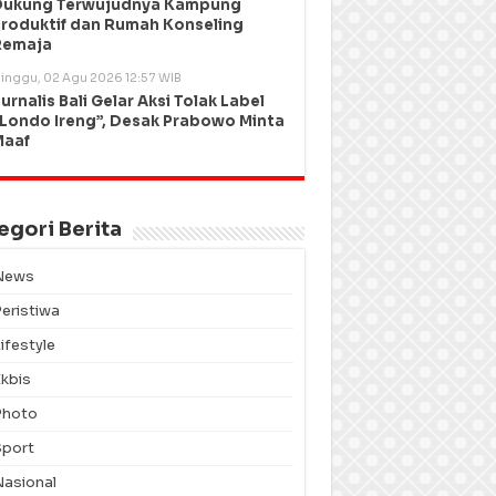
Dukung Terwujudnya Kampung
roduktif dan Rumah Konseling
Remaja
inggu, 02 Agu 2026 12:57 WIB
urnalis Bali Gelar Aksi Tolak Label
Londo Ireng”, Desak Prabowo Minta
Maaf
egori Berita
News
Peristiwa
ifestyle
Ekbis
Photo
Sport
Nasional