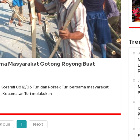
Tre
S
M
sama Masyarakat Gotong Royong Buat
L
R
J
M
Koramil 0812/03 Turi dan Polsek Turi bersama masyarakat
P
 Kecamatan Turi melakukan
J
I
P
"
vious
1
Next
J
F