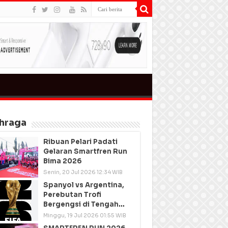
hraga
Ribuan Pelari Padati
Gelaran Smartfren Run
Bima 2026
Senin, 20 Jul 2026 12:34 WIB
Spanyol vs Argentina,
Perebutan Trofi
Bergengsi di Tengah
Semangat Persatuan
Minggu, 19 Jul 2026 01:55 WIB