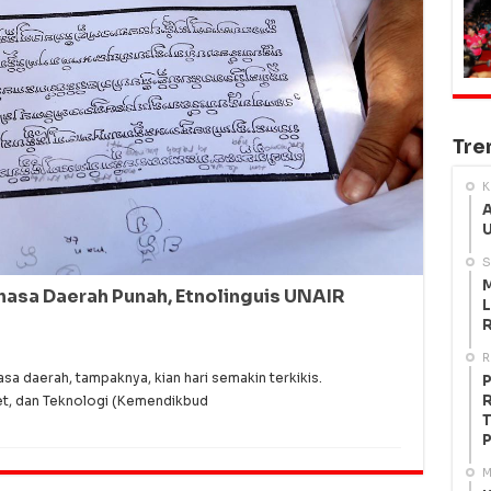
Tre
K
A
U
S
M
asa Daerah Punah, Etnolinguis UNAIR
L
R
R
a daerah, tampaknya, kian hari semakin terkikis.
P
R
et, dan Teknologi (Kemendikbud
T
P
M