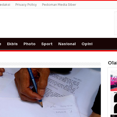
edaksi
Privacy Policy
Pedoman Media Siber
e
Ekbis
Photo
Sport
Nasional
Opini
Ola