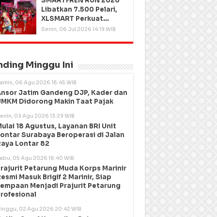
SMARTFREN RUN 2026
Libatkan 7.500 Pelari,
XLSMART Perkuat
Kedekatan dengan
Senin, 06 Jul 2026 14:19 WIB
Pelanggan
nding Minggu Ini
amis, 06 Agu 2026 18:45 WIB
nsor Jatim Gandeng DJP, Kader dan
MKM Didorong Makin Taat Pajak
enin, 03 Agu 2026 13:29 WIB
ulai 18 Agustus, Layanan BRI Unit
ontar Surabaya Beroperasi di Jalan
aya Lontar 82
abu, 05 Agu 2026 18:40 WIB
rajurit Petarung Muda Korps Marinir
esmi Masuk Brigif 2 Marinir, Siap
empaan Menjadi Prajurit Petarung
rofesional
inggu, 02 Agu 2026 20:42 WIB