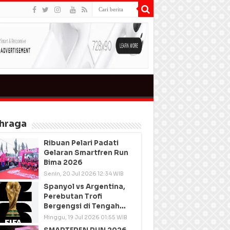
hraga
Ribuan Pelari Padati
Gelaran Smartfren Run
Bima 2026
Senin, 20 Jul 2026 12:34 WIB
Spanyol vs Argentina,
Perebutan Trofi
Bergengsi di Tengah
Semangat Persatuan
Minggu, 19 Jul 2026 01:55 WIB