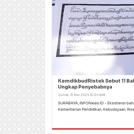
KemdikbudRistek Sebut 11 Bah
Ungkap Penyebabnya
Jumat, 15 Mar 2024 15:04 WIB
SURABAYA, iNFONews.ID - Eksistensi bahas
Kementerian Pendidikan, Kebudayaan, Ris