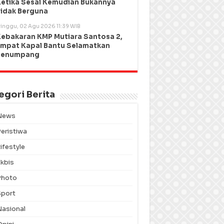
etika Sesal Kemudian Bukannya
idak Berguna
inggu, 02 Agu 2026 11:39 WIB
ebakaran KMP Mutiara Santosa 2,
mpat Kapal Bantu Selamatkan
Penumpang
egori Berita
News
Peristiwa
ifestyle
Ekbis
Photo
Sport
Nasional