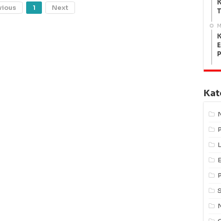
K
vious
1
Next
T
M
K
E
Kat
L