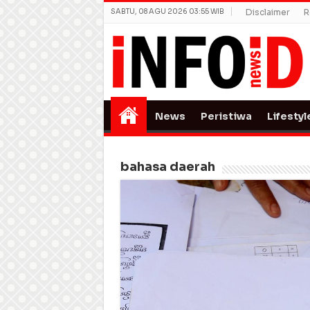
SABTU, 08 AGU 2026 03:55 WIB
Disclaimer
R
News
Peristiwa
Lifestyl
bahasa daerah